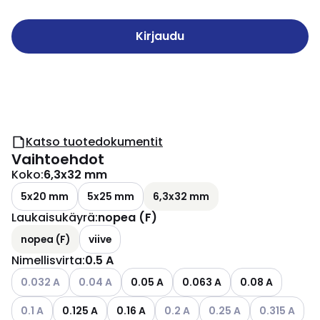
Kirjaudu
Katso tuotedokumentit
Vaihtoehdot
Koko
:
6,3x32 mm
5x20 mm
5x25 mm
6,3x32 mm
Laukaisukäyrä
:
nopea (F)
nopea (F)
viive
Nimellisvirta
:
0.5 A
Katso käytettävissä olevat vaihtoehdot
Katso käytettävissä olevat vaihtoehdot
0.032 A
0.04 A
0.05 A
0.063 A
0.08 A
Katso käytettävissä olevat vaihtoehdot
Katso käytettävissä olevat vaih
Katso käytettävissä ole
Katso käytett
0.1 A
0.125 A
0.16 A
0.2 A
0.25 A
0.315 A