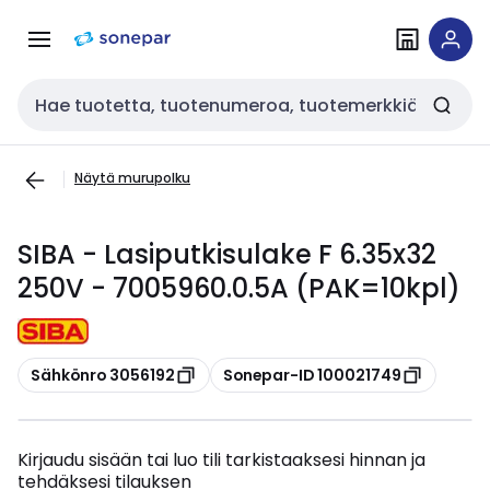
Siirry
Siirry
navigointiin
sisältöön
Haku
Näytä murupolku
SIBA - Lasiputkisulake F 6.35x32
250V - 7005960.0.5A (PAK=10kpl)
Kopioi
Kopioi
Sähkönro 3056192
Sonepar-ID 100021749
Kirjaudu sisään tai luo tili tarkistaaksesi hinnan ja
tehdäksesi tilauksen