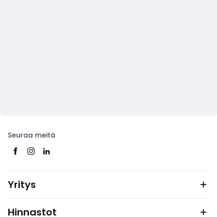
Seuraa meitä
Yritys
Hinnastot