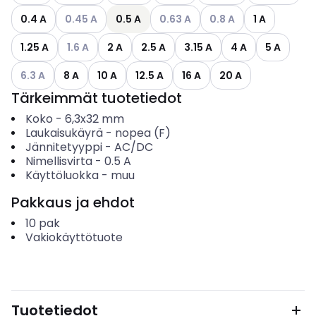
Katso käytettävissä olevat vaihtoehdot
Katso käytettävissä olevat vaiht
Katso käytettävissä ol
0.4 A
0.45 A
0.5 A
0.63 A
0.8 A
1 A
Katso käytettävissä olevat vaihtoehdot
1.25 A
1.6 A
2 A
2.5 A
3.15 A
4 A
5 A
Katso käytettävissä olevat vaihtoehdot
6.3 A
8 A
10 A
12.5 A
16 A
20 A
Tärkeimmät tuotetiedot
Koko
-
6,3x32 mm
Laukaisukäyrä
-
nopea (F)
Jännitetyyppi
-
AC/DC
Nimellisvirta
-
0.5
A
Käyttöluokka
-
muu
Pakkaus ja ehdot
10
pak
Vakiokäyttötuote
Tuotetiedot