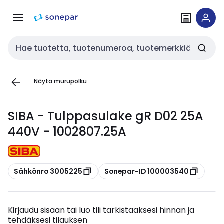
Siirry
Siirry
navigointiin
sisältöön
Haku
Näytä murupolku
SIBA - Tulppasulake gR D02 25A
440V - 1002807.25A
Kopioi
Kopioi
Sähkönro 3005225
Sonepar-ID 100003540
Kirjaudu sisään tai luo tili tarkistaaksesi hinnan ja
tehdäksesi tilauksen