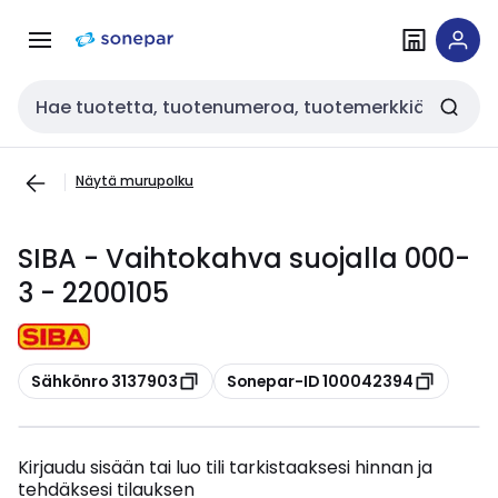
Siirry
Siirry
navigointiin
sisältöön
Haku
Näytä murupolku
SIBA - Vaihtokahva suojalla 000-
3 - 2200105
Kopioi
Kopioi
Sähkönro 3137903
Sonepar-ID 100042394
Kirjaudu sisään tai luo tili tarkistaaksesi hinnan ja
tehdäksesi tilauksen