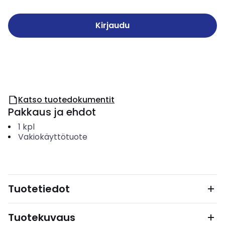
Kirjaudu
Katso tuotedokumentit
Pakkaus ja ehdot
1
kpl
Vakiokäyttötuote
Tuotetiedot
Tuotekuvaus