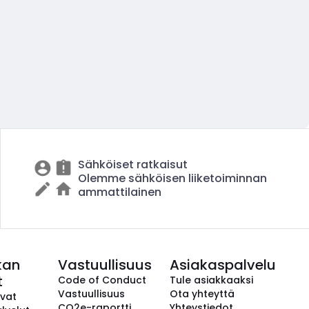
Sähköiset ratkaisut
Olemme sähköisen liiketoiminnan
ammattilainen
kan
Vastuullisuus
Asiakaspalvelu
t
Code of Conduct
Tule asiakkaaksi
Vastuullisuus
Ota yhteyttä
avat
CO2e-raportti
Yhteystiedot