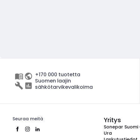
+170 000 tuotetta
Suomen laajin
sähkötarvikevalikoima
Seuraa meitä
Yritys
Sonepar Suomi
Ura
Laskutustiedot