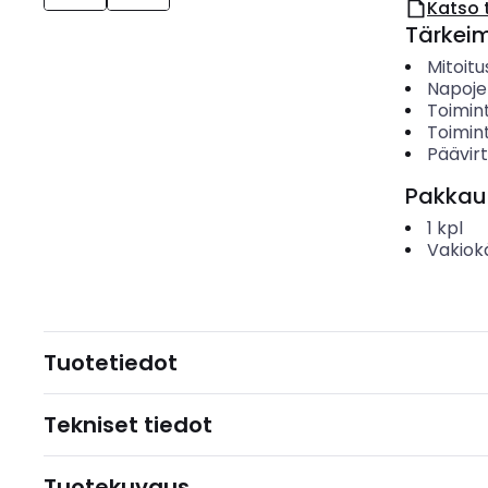
Katso 
Tärkei
Mitoitu
Napoje
Toimint
Toimint
Päävirt
Pakkau
1
kpl
Vakiok
Tuotetiedot
Tekniset tiedot
Tuotekuvaus