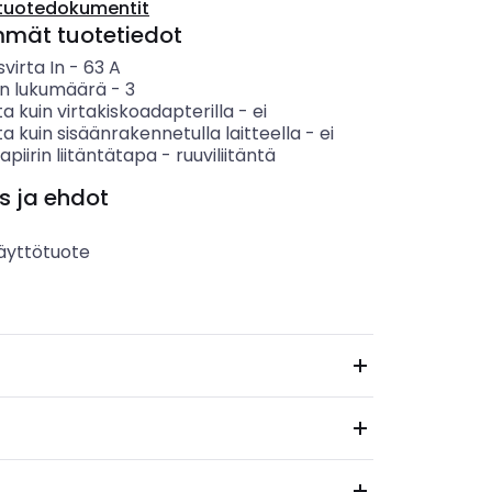
tuotedokumentit
mmät tuotetiedot
svirta In
-
63
A
n lukumäärä
-
3
a kuin virtakiskoadapterilla
-
ei
a kuin sisäänrakennetulla laitteella
-
ei
apiirin liitäntätapa
-
ruuviliitäntä
s ja ehdot
äyttötuote