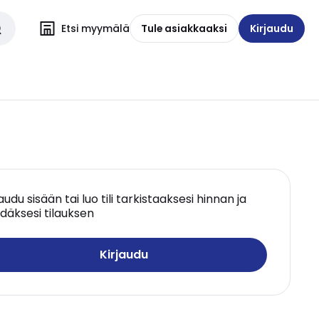
Etsi myymälä
Tule asiakkaaksi
Kirjaudu
jaudu sisään tai luo tili tarkistaaksesi hinnan ja
däksesi tilauksen
Kirjaudu