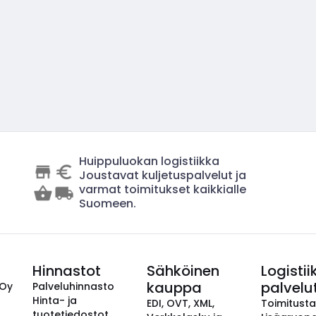
Huippuluokan logistiikka
Joustavat kuljetuspalvelut ja
varmat toimitukset kaikkialle
Suomeen.
Hinnastot
Sähköinen
Logistii
kauppa
palvelu
 Oy
Palveluhinnasto
Hinta- ja
EDI, OVT, XML,
Toimitust
tuotetiedostot