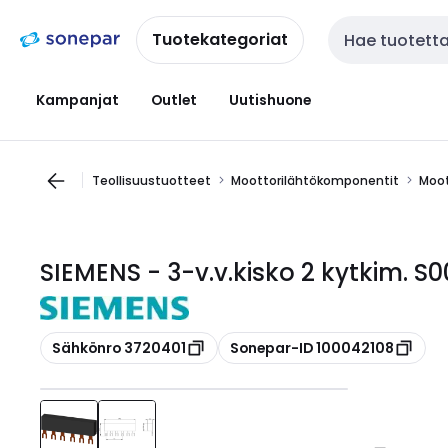
Siirry
Siirry
navigointiin
sisältöön
Tuotekategoriat
Haku
Kampanjat
Outlet
Uutishuone
Teollisuustuotteet
Moottorilähtökomponentit
Moot
SIEMENS - 3-v.v.kisko 2 kytkim. S0
Kopioi
Kopioi
Sähkönro 3720401
Sonepar-ID 100042108