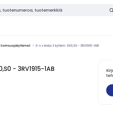
torinsuojakytkimet
3-v.v.kisko 2 kytkim. S00,S0 - 3RV1915-1AB
0,S0 - 3RV1915-1AB
Kir
teh