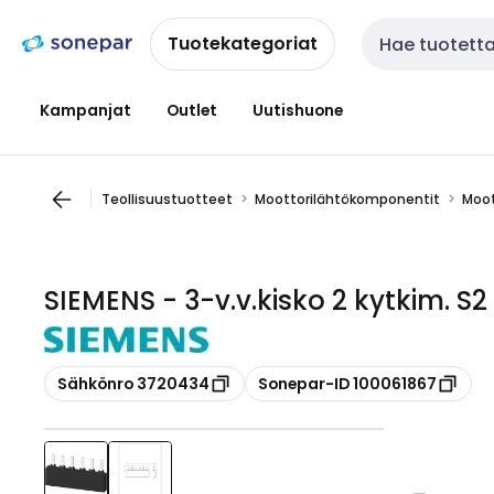
Siirry
Siirry
navigointiin
sisältöön
Tuotekategoriat
Haku
Kampanjat
Outlet
Uutishuone
Teollisuustuotteet
Moottorilähtökomponentit
Moot
SIEMENS - 3-v.v.kisko 2 kytkim. S2
Kopioi
Kopioi
Sähkönro 3720434
Sonepar-ID 100061867