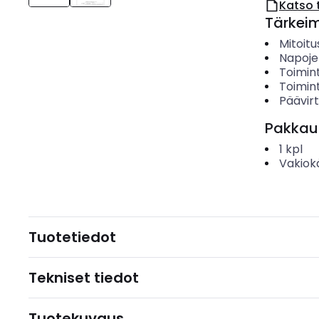
Katso 
Tärkei
Mitoitu
Napoje
Toimint
Toimint
Päävirt
Pakkau
1
kpl
Vakiok
Tuotetiedot
Tekniset tiedot
Tuotekuvaus