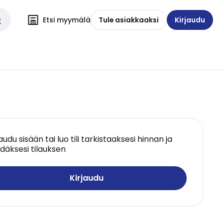
Etsi myymälä
Tule asiakkaaksi
Kirjaudu
jaudu sisään tai luo tili tarkistaaksesi hinnan ja
däksesi tilauksen
Kirjaudu