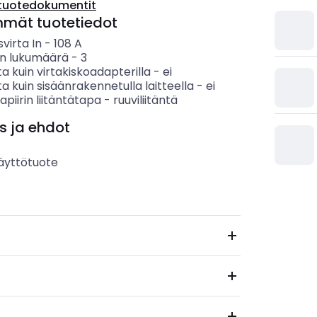
tuotedokumentit
mmät tuotetiedot
svirta In
-
108
A
n lukumäärä
-
3
a kuin virtakiskoadapterilla
-
ei
a kuin sisäänrakennetulla laitteella
-
ei
apiirin liitäntätapa
-
ruuviliitäntä
s ja ehdot
äyttötuote