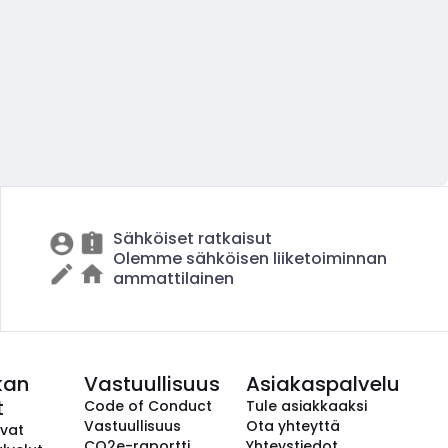
Sähköiset ratkaisut
Olemme sähköisen liiketoiminnan
ammattilainen
kan
Vastuullisuus
Asiakaspalvelu
t
Code of Conduct
Tule asiakkaaksi
Vastuullisuus
Ota yhteyttä
avat
CO2e-raportti
Yhteystiedot