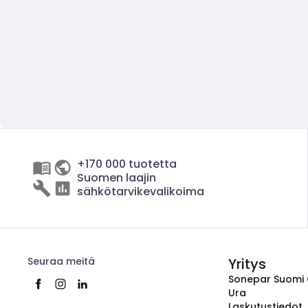
+170 000 tuotetta
Suomen laajin
sähkötarvikevalikoima
Seuraa meitä
Yritys
Sonepar Suomi
Ura
Laskutustiedot