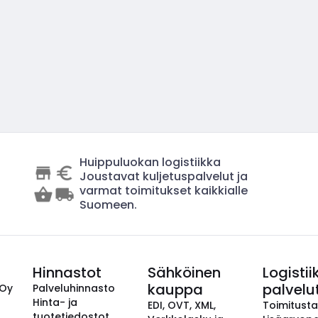
Huippuluokan logistiikka
Joustavat kuljetuspalvelut ja
varmat toimitukset kaikkialle
Suomeen.
Hinnastot
Sähköinen
Logistii
kauppa
palvelu
 Oy
Palveluhinnasto
Hinta- ja
EDI, OVT, XML,
Toimitust
tuotetiedostot