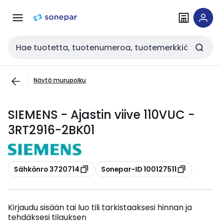
Siirry
Siirry
navigointiin
sisältöön
Haku
Näytä murupolku
SIEMENS - Ajastin viive 110VUC -
3RT2916-2BK01
Kopioi
Kopioi
Sähkönro 3720714
Sonepar-ID 100127511
Kirjaudu sisään tai luo tili tarkistaaksesi hinnan ja
tehdäksesi tilauksen