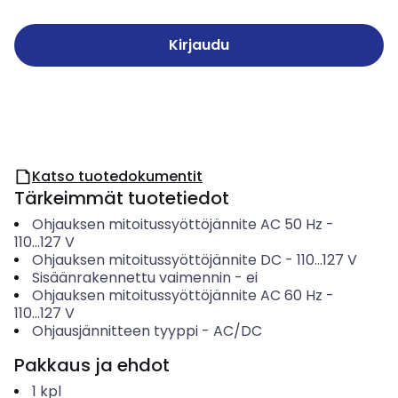
Kirjaudu
Katso tuotedokumentit
Tärkeimmät tuotetiedot
Ohjauksen mitoitussyöttöjännite AC 50 Hz
-
110...127
V
Ohjauksen mitoitussyöttöjännite DC
-
110...127
V
Sisäänrakennettu vaimennin
-
ei
Ohjauksen mitoitussyöttöjännite AC 60 Hz
-
110...127
V
Ohjausjännitteen tyyppi
-
AC/DC
Pakkaus ja ehdot
1
kpl