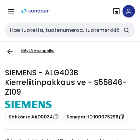
Siirry
Siirry
navigointiin
sisältöön
Haku
Näytä murupolku
SIEMENS - ALG403B
Kierreliitinpakkaus ve - S55846-
Z109
Kopioi
Kopioi
Sähkönro AAD0034
Sonepar-ID 100075299