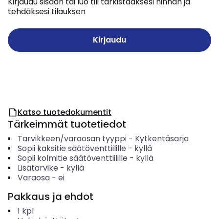
Kirjaudu sisään tai luo tili tarkistaaksesi hinnan ja
tehdäksesi tilauksen
Kirjaudu
Katso tuotedokumentit
Tärkeimmät tuotetiedot
Tarvikkeen/varaosan tyyppi
-
Kytkentäsarja
Sopii kaksitie säätöventtiilille
-
kyllä
Sopii kolmitie säätöventtiilille
-
kyllä
Lisätarvike
-
kyllä
Varaosa
-
ei
Pakkaus ja ehdot
1
kpl