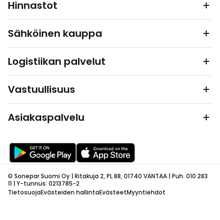
Hinnastot
Sähköinen kauppa
Logistiikan palvelut
Vastuullisuus
Asiakaspalvelu
© Sonepar Suomi Oy | Ritakuja 2, PL 88, 01740 VANTAA | Puh. 010 283
11 | Y-tunnus: 0213785-2
Tietosuoja
Evästeiden hallinta
Evästeet
Myyntiehdot