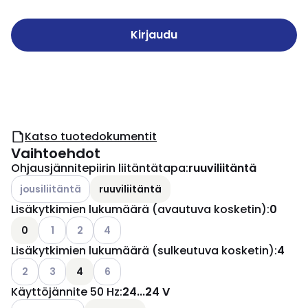
Kirjaudu
Katso tuotedokumentit
Vaihtoehdot
Ohjausjännitepiirin liitäntätapa
:
ruuviliitäntä
Katso käytettävissä olevat vaihtoehdot
jousiliitäntä
ruuviliitäntä
Lisäkytkimien lukumäärä (avautuva kosketin)
:
0
Katso käytettävissä olevat vaihtoehdot
Katso käytettävissä olevat vaihtoehdot
Katso käytettävissä olevat vaihtoehdot
0
1
2
4
Lisäkytkimien lukumäärä (sulkeutuva kosketin)
:
4
Katso käytettävissä olevat vaihtoehdot
Katso käytettävissä olevat vaihtoehdot
Katso käytettävissä olevat vaihtoehdot
2
3
4
6
Käyttöjännite 50 Hz
:
24...24 V