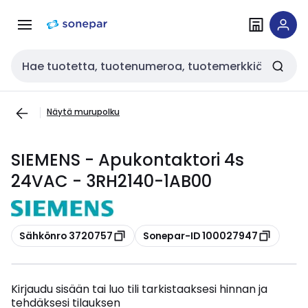
Siirry
Siirry
navigointiin
sisältöön
Haku
Näytä murupolku
SIEMENS - Apukontaktori 4s
24VAC - 3RH2140-1AB00
Kopioi
Kopioi
Sähkönro 3720757
Sonepar-ID 100027947
Kirjaudu sisään tai luo tili tarkistaaksesi hinnan ja
tehdäksesi tilauksen