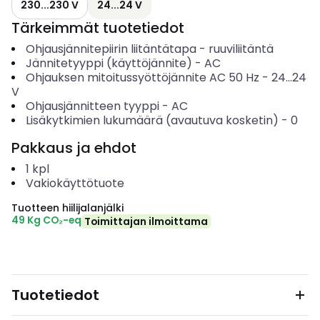
230...230 V
24...24 V
Tärkeimmät tuotetiedot
Ohjausjännitepiirin liitäntätapa
-
ruuviliitäntä
Jännitetyyppi (käyttöjännite)
-
AC
Ohjauksen mitoitussyöttöjännite AC 50 Hz
-
24...24
V
Ohjausjännitteen tyyppi
-
AC
Lisäkytkimien lukumäärä (avautuva kosketin)
-
0
Pakkaus ja ehdot
1
kpl
Vakiokäyttötuote
Tuotteen hiilijalanjälki
49 Kg CO₂-eq
Toimittajan ilmoittama
Tuotetiedot