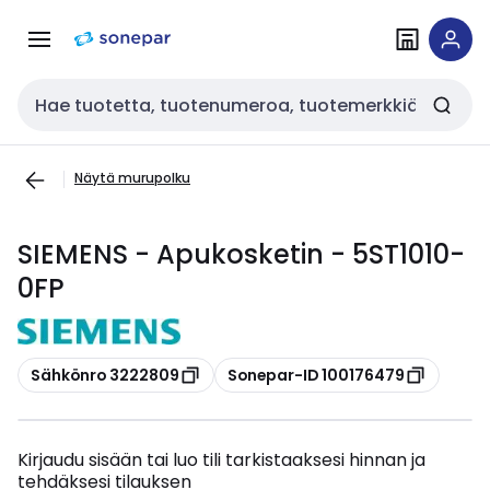
Siirry
Siirry
navigointiin
sisältöön
Haku
Näytä murupolku
SIEMENS - Apukosketin - 5ST1010-
0FP
Kopioi
Kopioi
Sähkönro 3222809
Sonepar-ID 100176479
Kirjaudu sisään tai luo tili tarkistaaksesi hinnan ja
tehdäksesi tilauksen