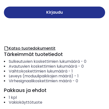
Kirjaudu
Katso tuotedokumentit
Tärkeimmät tuotetiedot
Sulkeutuvien koskettimien lukumäärä
-
0
Avautuvien koskettimien lukumäärä
-
0
Vaihtokoskettimien lukumäärä
-
1
Leveys (moduulipaikkojen määrä)
-
1
Virhesignaalikoskettimien määrä
-
0
Pakkaus ja ehdot
1
kpl
Vakiokäyttötuote