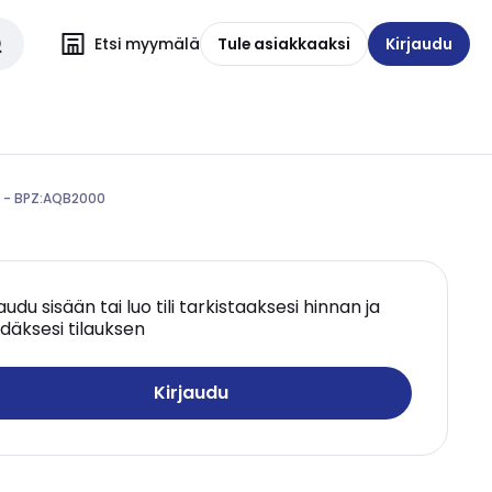
Etsi myymälä
Tule asiakkaaksi
Kirjaudu
n - BPZ:AQB2000
jaudu sisään tai luo tili tarkistaaksesi hinnan ja
däksesi tilauksen
Kirjaudu