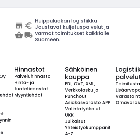
Huippuluokan logistiikka
Joustavat kuljetuspalvelut ja
varmat toimitukset kaikkialle
Suomeen.
Hinnastot
Sähköinen
Logistii
kauppa
palvelu
 Oy
Palveluhinnasto
Hinta- ja
EDI, OVT, XML,
Toimitust
tuotetiedostot
Verkkolasku ja
Lisäarvopa
aehdot
Myyntiehdot
Punchout
Varastoint
Asiakasvarasto APP
Omavaras
Valintatyökalut
ct
UKK
ynnin
Julkaisut
Yhteistyökumppanit
se
A-Z