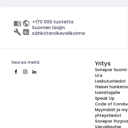
+170 000 tuotetta
Suomen laajin
sähkötarvikevalikoima
Seuraa meitä
Yritys
Sonepar Suomi
Ura
Laskutustiedot
Yleiset hankint
toimittajalle
Speak Up
Code of Condu
Myymälät ja my
yhteystiedot
Sonepar Purpo
Vierailijaohje