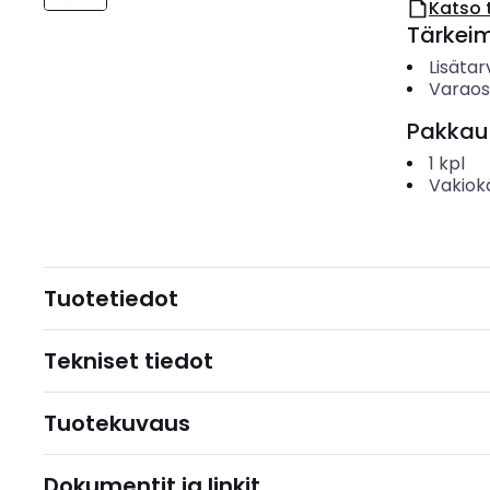
Katso 
Tärkei
Lisätar
Varao
Pakkau
1
kpl
Vakiok
Tuotetiedot
Tekniset tiedot
Tuotekuvaus
Dokumentit ja linkit