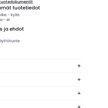
tuotedokumentit
mmät tuotetiedot
vike
-
kyllä
sa
-
ei
s ja ehdot
äyttötuote