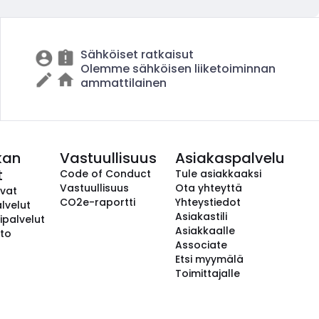
Sähköiset ratkaisut
Olemme sähköisen liiketoiminnan
ammattilainen
kan
Vastuullisuus
Asiakaspalvelu
t
Code of Conduct
Tule asiakkaaksi
Vastuullisuus
Ota yhteyttä
avat
CO2e-raportti
Yhteystiedot
lvelut
Asiakastili
ipalvelut
Asiakkaalle
to
Associate
Etsi myymälä
Toimittajalle