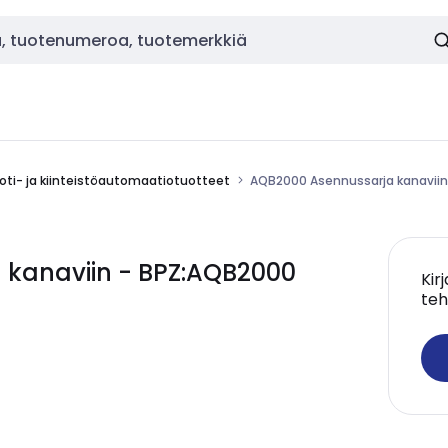
oti- ja kiinteistöautomaatiotuotteet
AQB2000 Asennussarja kanavii
 kanaviin - BPZ:AQB2000
Kir
teh