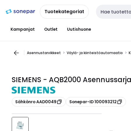
Siirry
Siirry
navigointiin
sisältöön
Tuotekategoriat
Haku
Kampanjat
Outlet
Uutishuone
Asennustarvikkeet
Väylä- ja kiinteistöautomaatio
K
SIEMENS - AQB2000 Asennussarja
Kopioi
Kopioi
Sähkönro AAD0049
Sonepar-ID 100093212