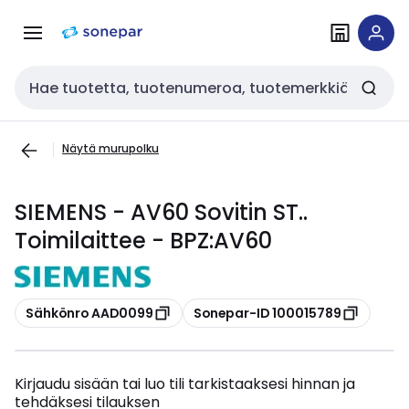
Siirry
Siirry
navigointiin
sisältöön
Haku
Näytä murupolku
SIEMENS - AV60 Sovitin ST..
Toimilaittee - BPZ:AV60
Kopioi
Kopioi
Sähkönro AAD0099
Sonepar-ID 100015789
Kirjaudu sisään tai luo tili tarkistaaksesi hinnan ja
tehdäksesi tilauksen