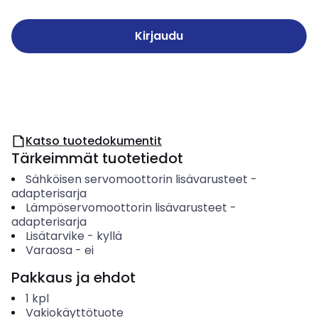
Kirjaudu
Katso tuotedokumentit
Tärkeimmät tuotetiedot
Sähköisen servomoottorin lisävarusteet
-
adapterisarja
Lämpöservomoottorin lisävarusteet
-
adapterisarja
Lisätarvike
-
kyllä
Varaosa
-
ei
Pakkaus ja ehdot
1
kpl
Vakiokäyttötuote