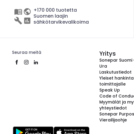
+170 000 tuotetta
Suomen laajin
sähkötarvikevalikoima
Seuraa meitä
Yritys
Sonepar Suomi
Ura
Laskutustiedot
Yleiset hankint
toimittajalle
Speak Up
Code of Condu
Myymälät ja my
yhteystiedot
Sonepar Purpo
Vierailijaohje