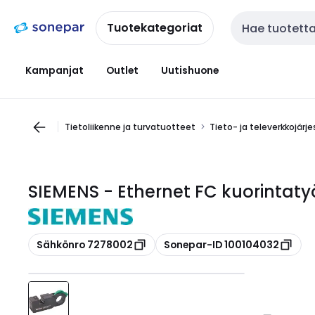
Siirry
Siirry
navigointiin
sisältöön
Tuotekategoriat
Haku
Kampanjat
Outlet
Uutishuone
Tietoliikenne ja turvatuotteet
Tieto- ja televerkkojärj
SIEMENS - Ethernet FC kuorintat
Kopioi
Kopioi
Sähkönro 7278002
Sonepar-ID 100104032