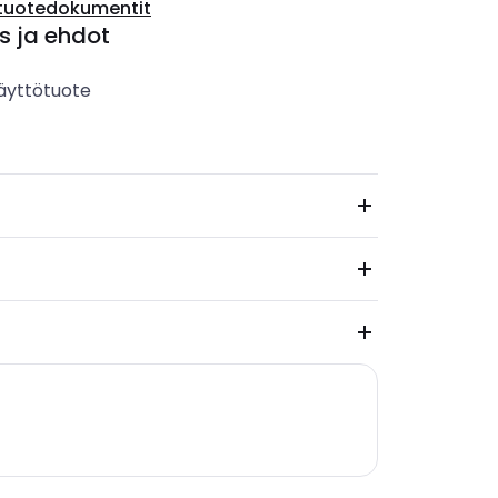
tuotedokumentit
s ja ehdot
äyttötuote