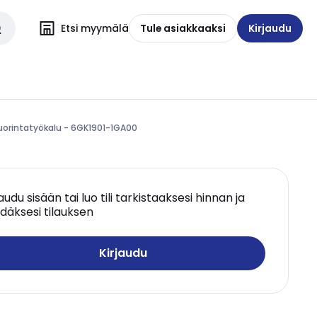
Etsi myymälä
Tule asiakkaaksi
Kirjaudu
uorintatyökalu - 6GK1901-1GA00
jaudu sisään tai luo tili tarkistaaksesi hinnan ja
däksesi tilauksen
Kirjaudu