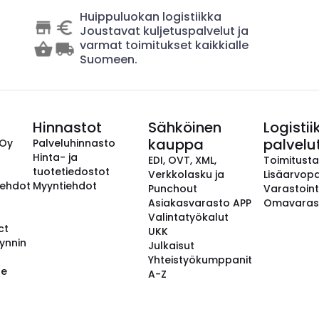
Huippuluokan logistiikka
Joustavat kuljetuspalvelut ja
varmat toimitukset kaikkialle
Suomeen.
Hinnastot
Sähköinen
Logistii
kauppa
palvelu
 Oy
Palveluhinnasto
Hinta- ja
EDI, OVT, XML,
Toimitust
tuotetiedostot
Verkkolasku ja
Lisäarvopa
aehdot
Myyntiehdot
Punchout
Varastoint
Asiakasvarasto APP
Omavaras
Valintatyökalut
ct
UKK
ynnin
Julkaisut
Yhteistyökumppanit
se
A-Z