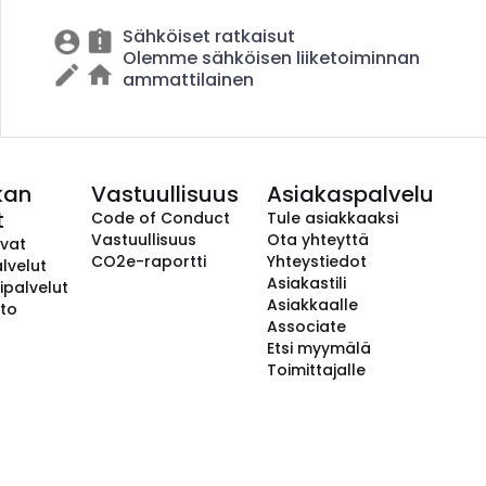
Sähköiset ratkaisut
Olemme sähköisen liiketoiminnan
ammattilainen
kan
Vastuullisuus
Asiakaspalvelu
t
Code of Conduct
Tule asiakkaaksi
Vastuullisuus
Ota yhteyttä
avat
CO2e-raportti
Yhteystiedot
lvelut
Asiakastili
ipalvelut
Asiakkaalle
to
Associate
Etsi myymälä
Toimittajalle