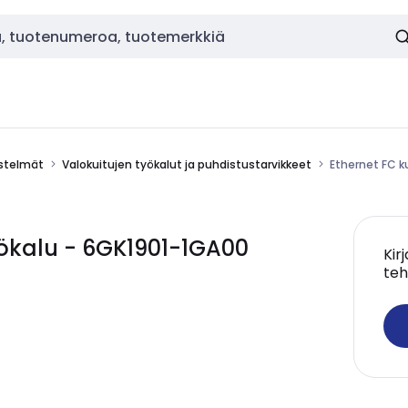
estelmät
Valokuitujen työkalut ja puhdistustarvikkeet
Ethernet FC k
yökalu - 6GK1901-1GA00
Kir
teh