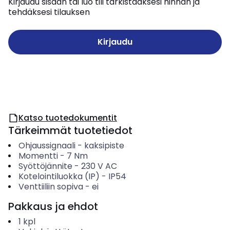
Kirjaudu sisään tai luo tili tarkistaaksesi hinnan ja
tehdäksesi tilauksen
Kirjaudu
Katso tuotedokumentit
Tärkeimmät tuotetiedot
Ohjaussignaali
-
kaksipiste
Momentti
-
7
Nm
Syöttöjännite
-
230 V AC
Kotelointiluokka (IP)
-
IP54
Venttiiliin sopiva
-
ei
Pakkaus ja ehdot
1
kpl