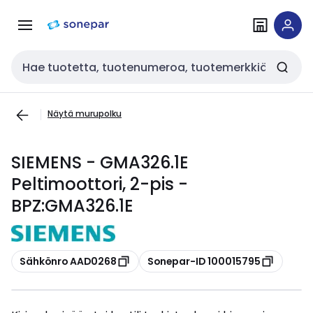
Siirry
Siirry
navigointiin
sisältöön
Haku
Näytä murupolku
SIEMENS - GMA326.1E
Peltimoottori, 2-pis -
BPZ:GMA326.1E
Kopioi
Kopioi
Sähkönro AAD0268
Sonepar-ID 100015795