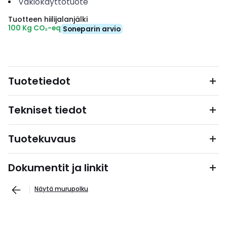
Vakiokäyttötuote
Tuotteen hiilijalanjälki
100 Kg CO₂-eq
Soneparin arvio
Tuotetiedot
Tekniset tiedot
Tuotekuvaus
Dokumentit ja linkit
Näytä murupolku