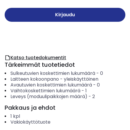
Kirjaudu
Katso tuotedokumentit
Tärkeimmät tuotetiedot
Sulkeutuvien koskettimien lukumäärä
-
0
Laitteen kokoonpano
-
yleiskäyttöinen
Avautuvien koskettimien lukumäärä
-
0
Vaihtokoskettimien lukumäärä
-
1
Leveys (moduulipaikkojen määrä)
-
2
Pakkaus ja ehdot
1
kpl
Vakiokäyttötuote