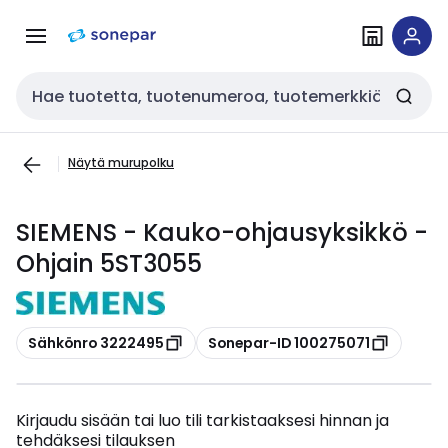
Siirry
Siirry
navigointiin
sisältöön
Haku
Näytä murupolku
SIEMENS - Kauko-ohjausyksikkö -
Ohjain 5ST3055
Kopioi
Kopioi
Sähkönro 3222495
Sonepar-ID 100275071
Kirjaudu sisään tai luo tili tarkistaaksesi hinnan ja
tehdäksesi tilauksen