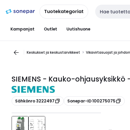
Siirry
Siirry
navigointiin
sisältöön
Tuotekategoriat
Haku
Kampanjat
Outlet
Uutishuone
Keskukset ja keskustarvikkeet
Vikavirtasuojat ja johdo
SIEMENS - Kauko-ohjausyksikkö -
Kopioi
Kopioi
Sähkönro 3222497
Sonepar-ID 100275075