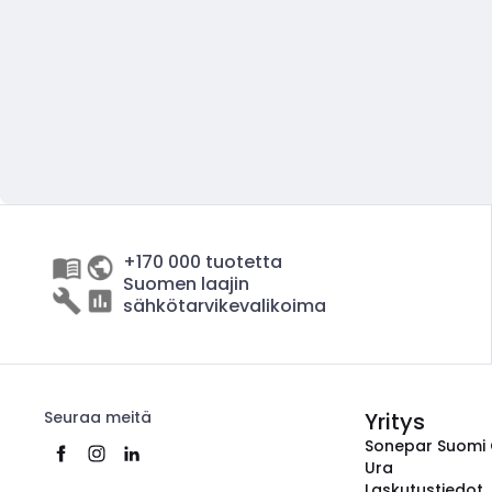
+170 000 tuotetta
Suomen laajin
sähkötarvikevalikoima
Seuraa meitä
Yritys
Sonepar Suomi
Ura
Laskutustiedot