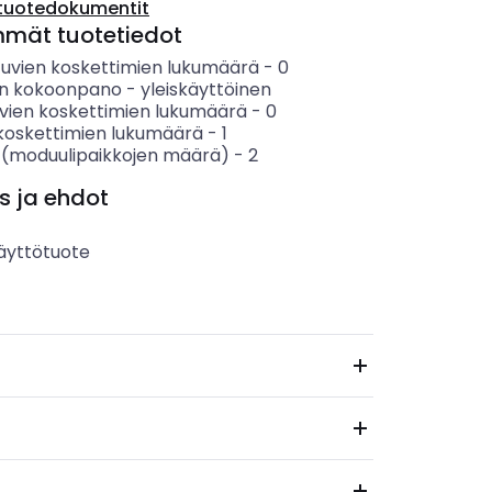
tuotedokumentit
mmät tuotetiedot
tuvien koskettimien lukumäärä
-
0
en kokoonpano
-
yleiskäyttöinen
vien koskettimien lukumäärä
-
0
koskettimien lukumäärä
-
1
 (moduulipaikkojen määrä)
-
2
s ja ehdot
äyttötuote