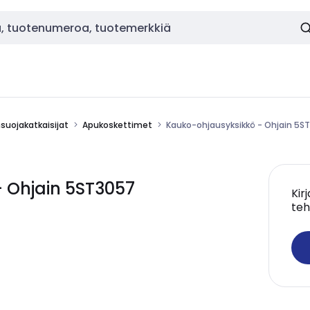
nsuojakatkaisijat
Apukoskettimet
Kauko-ohjausyksikkö - Ohjain 5S
 Ohjain 5ST3057
Kir
teh