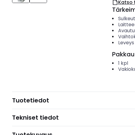
Katso 
Tärkei
Sulkeu
Laitte
Avautu
Vaihto
Leveys
Pakkau
1
kpl
Vakiok
Tuotetiedot
Tekniset tiedot
Tuotekuvaus