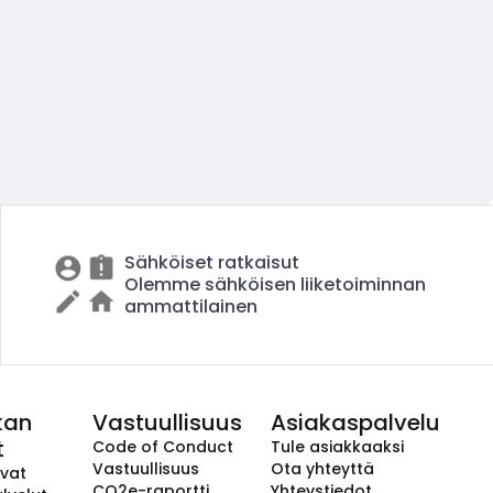
Sähköiset ratkaisut
Olemme sähköisen liiketoiminnan
ammattilainen
kan
Vastuullisuus
Asiakaspalvelu
t
Code of Conduct
Tule asiakkaaksi
Vastuullisuus
Ota yhteyttä
avat
CO2e-raportti
Yhteystiedot