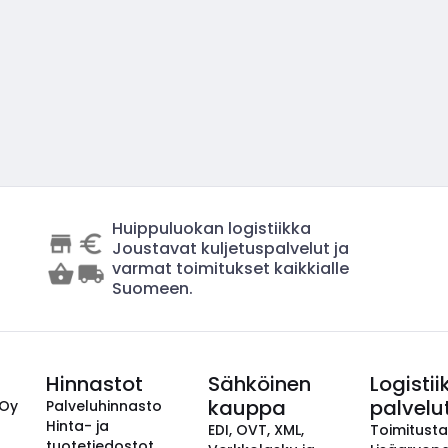
Huippuluokan logistiikka
Joustavat kuljetuspalvelut ja
varmat toimitukset kaikkialle
Suomeen.
Hinnastot
Sähköinen
Logistii
kauppa
palvelu
 Oy
Palveluhinnasto
Hinta- ja
EDI, OVT, XML,
Toimitust
tuotetiedostot