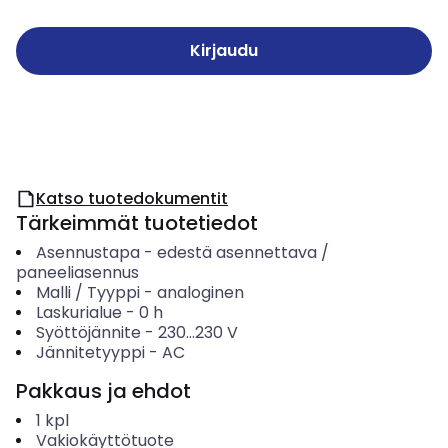
Kirjaudu
Katso tuotedokumentit
Tärkeimmät tuotetiedot
Asennustapa
-
edestä asennettava /
paneeliasennus
Malli / Tyyppi
-
analoginen
Laskurialue
-
0
h
Syöttöjännite
-
230...230
V
Jännitetyyppi
-
AC
Pakkaus ja ehdot
1
kpl
Vakiokäyttötuote