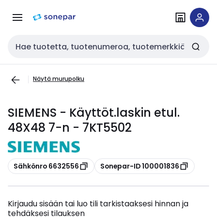
Siirry
Siirry
navigointiin
sisältöön
Haku
Näytä murupolku
SIEMENS - Käyttöt.laskin etul.
48X48 7-n - 7KT5502
Kopioi
Kopioi
Sähkönro 6632556
Sonepar-ID 100001836
Kirjaudu sisään tai luo tili tarkistaaksesi hinnan ja
tehdäksesi tilauksen