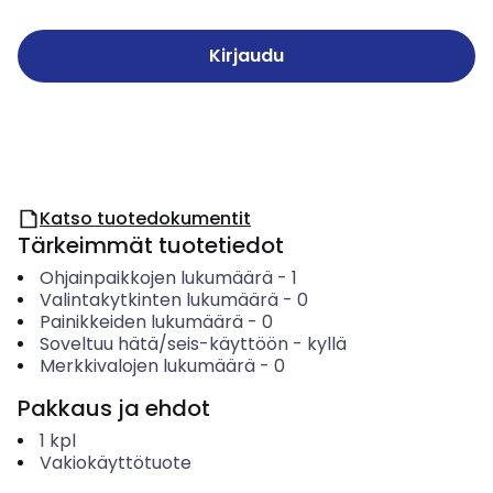
Kirjaudu
Katso tuotedokumentit
Tärkeimmät tuotetiedot
Ohjainpaikkojen lukumäärä
-
1
Valintakytkinten lukumäärä
-
0
Painikkeiden lukumäärä
-
0
Soveltuu hätä/seis-käyttöön
-
kyllä
Merkkivalojen lukumäärä
-
0
Pakkaus ja ehdot
1
kpl
Vakiokäyttötuote