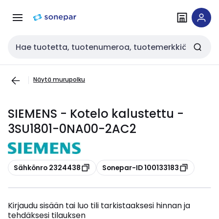
Siirry
Siirry
navigointiin
sisältöön
Haku
Näytä murupolku
SIEMENS - Kotelo kalustettu -
3SU1801-0NA00-2AC2
Kopioi
Kopioi
Sähkönro 2324438
Sonepar-ID 100133183
Kirjaudu sisään tai luo tili tarkistaaksesi hinnan ja
tehdäksesi tilauksen