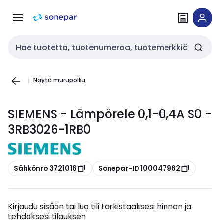
Siirry
Siirry
navigointiin
sisältöön
Haku
Näytä murupolku
SIEMENS - Lämpörele 0,1-0,4A S0 -
3RB3026-1RB0
Kopioi
Kopioi
Sähkönro 3721016
Sonepar-ID 100047962
Kirjaudu sisään tai luo tili tarkistaaksesi hinnan ja
tehdäksesi tilauksen