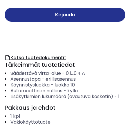
Kirjaudu
Katso tuotedokumentit
Tärkeimmät tuotetiedot
Säädettävä virta-alue
-
0.1...0.4
A
Asennustapa
-
erillisasennus
Käynnistysluokka
-
luokka 10
Automaattinen nollaus
-
kyllä
Lisäkytkimien lukumäärä (avautuva kosketin)
-
1
Pakkaus ja ehdot
1
kpl
Vakiokäyttötuote