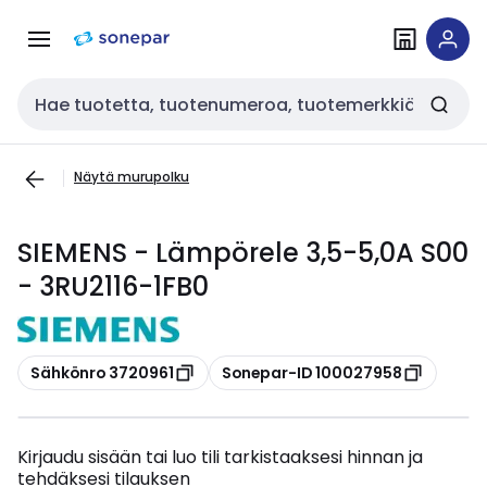
Siirry
Siirry
navigointiin
sisältöön
Haku
Näytä murupolku
SIEMENS - Lämpörele 3,5-5,0A S00
- 3RU2116-1FB0
Kopioi
Kopioi
Sähkönro 3720961
Sonepar-ID 100027958
Kirjaudu sisään tai luo tili tarkistaaksesi hinnan ja
tehdäksesi tilauksen