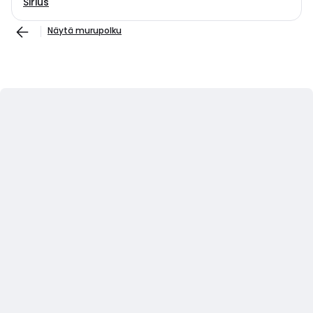
Sirius
Näytä murupolku