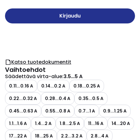
Kirjaudu
Katso tuotedokumentit
Vaihtoehdot
Säädettävä virta-alue
:
3.5...5 A
0.11...0.16 A
0.14...0.2 A
0.18...0.25 A
0.22...0.32 A
0.28...0.4 A
0.35...0.5 A
0.45...0.63 A
0.55...0.8 A
0.7...1 A
0.9...1.25 A
1.1...1.6 A
1.4...2 A
1.8...2.5 A
11...16 A
14...20 A
17...22 A
18...25 A
2.2...3.2 A
2.8...4 A