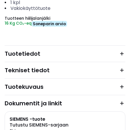
1
kpl
Vakiokäyttötuote
Tuotteen hiilijalanjälki
16 Kg CO₂-eq
Soneparin arvio
Tuotetiedot
Tekniset tiedot
Tuotekuvaus
Dokumentit ja linkit
SIEMENS -tuote
Tutustu SIEMENS-sarjaan