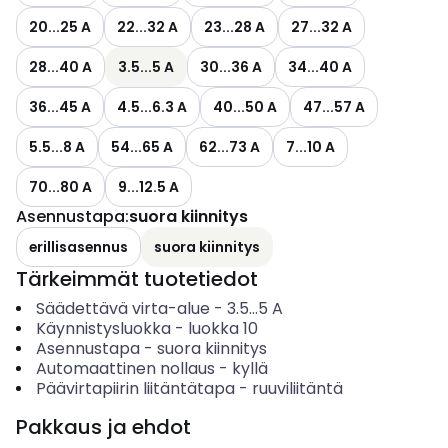
20...25 A
22...32 A
23...28 A
27...32 A
28...40 A
3.5...5 A
30...36 A
34...40 A
36...45 A
4.5...6.3 A
40...50 A
47...57 A
5.5...8 A
54...65 A
62...73 A
7...10 A
70...80 A
9...12.5 A
Asennustapa
:
suora kiinnitys
erillisasennus
suora kiinnitys
Tärkeimmät tuotetiedot
Säädettävä virta-alue
-
3.5...5
A
Käynnistysluokka
-
luokka 10
Asennustapa
-
suora kiinnitys
Automaattinen nollaus
-
kyllä
Päävirtapiirin liitäntätapa
-
ruuviliitäntä
Pakkaus ja ehdot