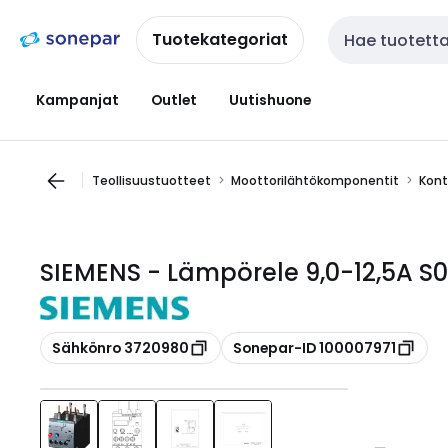
Siirry
Siirry
navigointiin
sisältöön
Tuotekategoriat
Haku
Kampanjat
Outlet
Uutishuone
Teollisuustuotteet
Moottorilähtökomponentit
Kont
SIEMENS - Lämpörele 9,0-12,5A S0
Kopioi
Kopioi
Sähkönro 3720980
Sonepar-ID 100007971