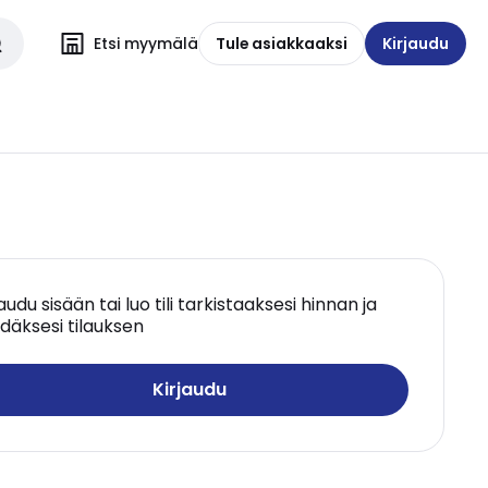
Etsi myymälä
Tule asiakkaaksi
Kirjaudu
jaudu sisään tai luo tili tarkistaaksesi hinnan ja
däksesi tilauksen
Kirjaudu