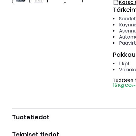
Katso 
Tärkei
Säädet
Käynni
Asenn
Automa
Päävirt
Pakkau
1
kpl
Vakiok
Tuotteen hi
16 Kg CO₂
Tuotetiedot
Tekniset tiedot