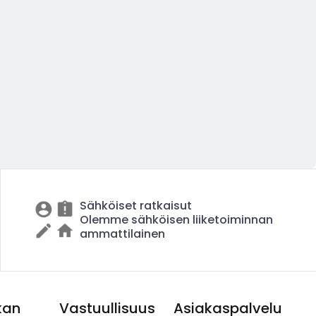
Sähköiset ratkaisut
Olemme sähköisen liiketoiminnan
ammattilainen
kan
Vastuullisuus
Asiakaspalvelu