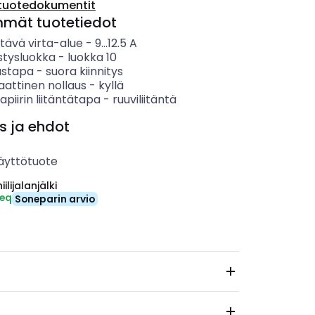
tuotedokumentit
mmät tuotetiedot
tävä virta-alue
-
9...12.5
A
stysluokka
-
luokka 10
ustapa
-
suora kiinnitys
attinen nollaus
-
kyllä
apiirin liitäntätapa
-
ruuviliitäntä
s ja ehdot
äyttötuote
ilijalanjälki
-eq
Soneparin arvio