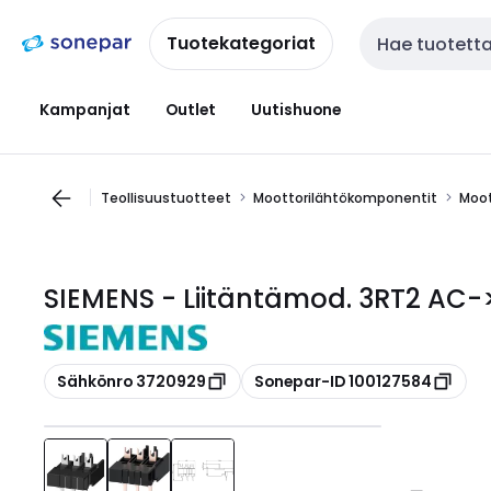
Siirry
Siirry
navigointiin
sisältöön
Tuotekategoriat
Haku
Kampanjat
Outlet
Uutishuone
Teollisuustuotteet
Moottorilähtökomponentit
Moot
SIEMENS - Liitäntämod. 3RT2 AC-
Kopioi
Kopioi
Sähkönro 3720929
Sonepar-ID 100127584