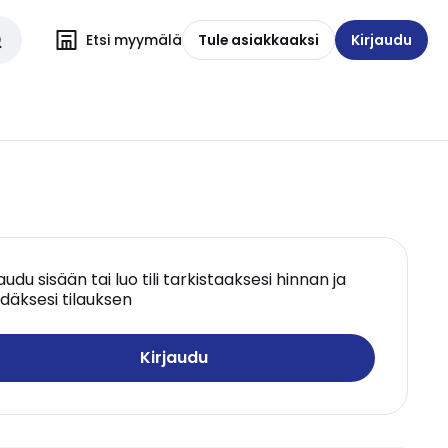
Etsi myymälä
Tule asiakkaaksi
Kirjaudu
jaudu sisään tai luo tili tarkistaaksesi hinnan ja
däksesi tilauksen
Kirjaudu