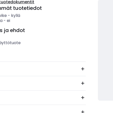
tuotedokumentit
mmät tuotetiedot
vike
-
kyllä
sa
-
ei
s ja ehdot
äyttötuote