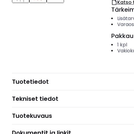
Katso 
Tärkei
Lisätar
Varao
Pakkau
1
kpl
Vakiok
Tuotetiedot
Tekniset tiedot
Tuotekuvaus
Dokumentit ja linkit