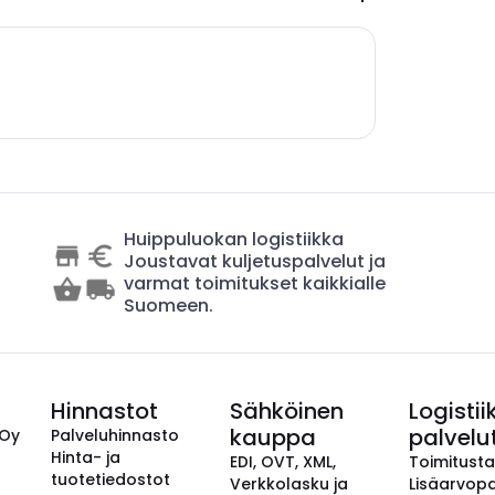
Huippuluokan logistiikka
Joustavat kuljetuspalvelut ja
varmat toimitukset kaikkialle
Suomeen.
Hinnastot
Sähköinen
Logistii
kauppa
palvelu
 Oy
Palveluhinnasto
Hinta- ja
EDI, OVT, XML,
Toimitust
tuotetiedostot
Verkkolasku ja
Lisäarvopa