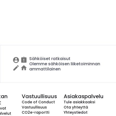
Sähköiset ratkaisut
Olemme sähköisen liiketoiminnan
ammattilainen
kan
Vastuullisuus
Asiakaspalvelu
t
Code of Conduct
Tule asiakkaaksi
Vastuullisuus
Ota yhteyttä
avat
CO2e-raportti
Yhteystiedot
lvelut