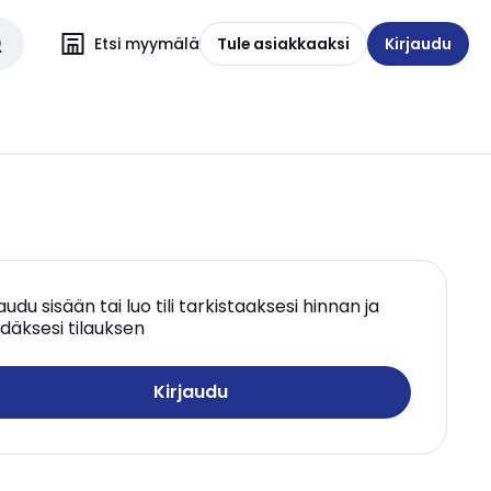
Etsi myymälä
Tule asiakkaaksi
Kirjaudu
jaudu sisään tai luo tili tarkistaaksesi hinnan ja
däksesi tilauksen
Kirjaudu