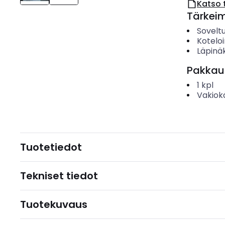
Katso 
Tärkei
Sovelt
Koteloi
Läpinä
Pakkau
1
kpl
Vakiok
Tuotetiedot
Tekniset tiedot
Tuotekuvaus