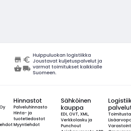
Huippuluokan logistiikka
Joustavat kuljetuspalvelut ja
varmat toimitukset kaikkialle
Suomeen.
Hinnastot
Sähköinen
Logistii
kauppa
palvelu
 Oy
Palveluhinnasto
Hinta- ja
EDI, OVT, XML,
Toimitust
tuotetiedostot
Verkkolasku ja
Lisäarvopa
aehdot
Myyntiehdot
Punchout
Varastoint