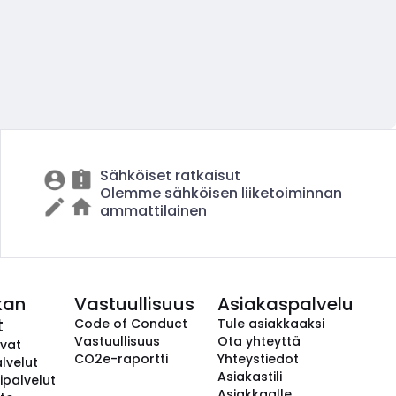
Sähköiset ratkaisut
Olemme sähköisen liiketoiminnan
ammattilainen
kan
Vastuullisuus
Asiakaspalvelu
t
Code of Conduct
Tule asiakkaaksi
Vastuullisuus
Ota yhteyttä
avat
CO2e-raportti
Yhteystiedot
lvelut
Asiakastili
ipalvelut
Asiakkaalle