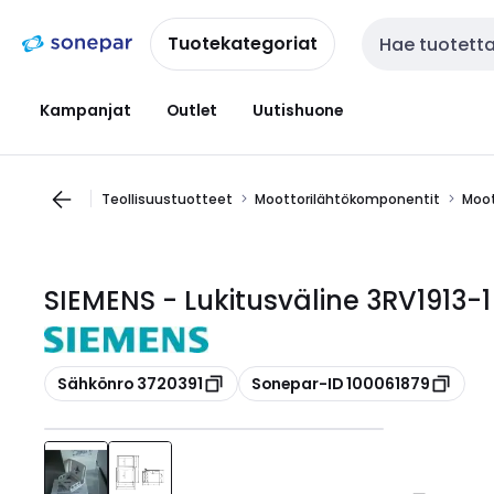
Siirry
Siirry
navigointiin
sisältöön
Tuotekategoriat
Haku
Kampanjat
Outlet
Uutishuone
Teollisuustuotteet
Moottorilähtökomponentit
Moot
SIEMENS - Lukitusväline 3RV1913-1
Kopioi
Kopioi
Sähkönro 3720391
Sonepar-ID 100061879