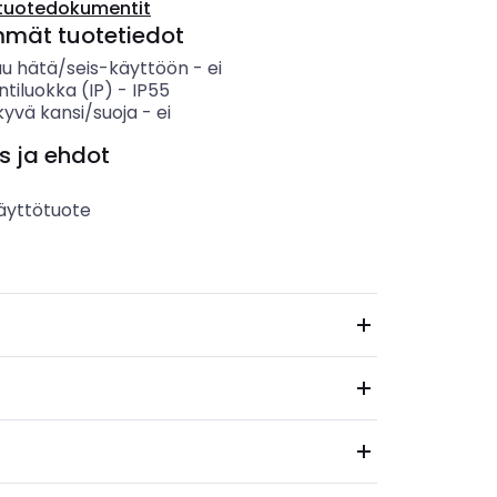
tuotedokumentit
mmät tuotetiedot
uu hätä/seis-käyttöön
-
ei
ntiluokka (IP)
-
IP55
kyvä kansi/suoja
-
ei
s ja ehdot
äyttötuote