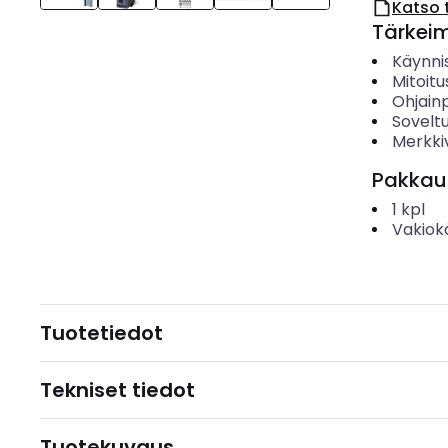
Katso 
Tärkei
Käynni
Mitoitu
Ohjain
Sovelt
Merkki
Pakkau
1
kpl
Vakiok
Tuotetiedot
Tekniset tiedot
Tuotekuvaus