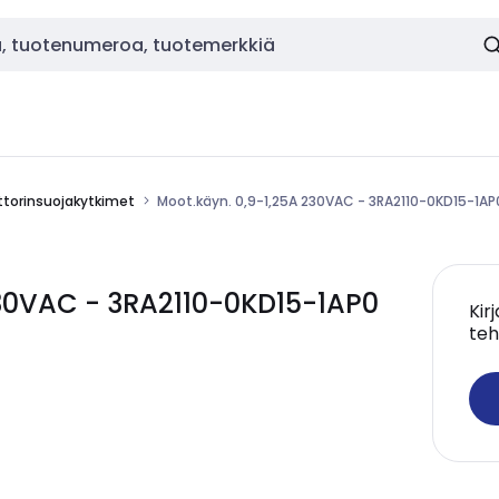
torinsuojakytkimet
Moot.käyn. 0,9-1,25A 230VAC - 3RA2110-0KD15-1AP
230VAC - 3RA2110-0KD15-1AP0
Kir
teh