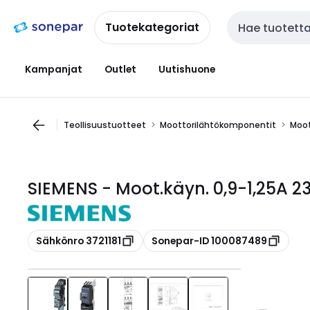
Siirry
Siirry
navigointiin
sisältöön
Tuotekategoriat
Haku
Kampanjat
Outlet
Uutishuone
Teollisuustuotteet
Moottorilähtökomponentit
Moot
SIEMENS - Moot.käyn. 0,9-1,25A 
Kopioi
Kopioi
Sähkönro 3721181
Sonepar-ID 100087489