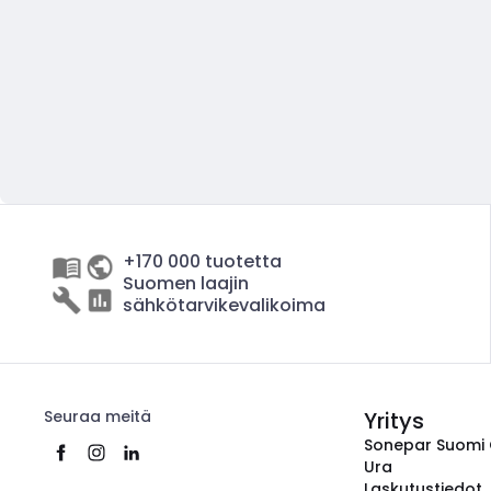
+170 000 tuotetta
Suomen laajin
sähkötarvikevalikoima
Seuraa meitä
Yritys
Sonepar Suomi
Ura
Laskutustiedot