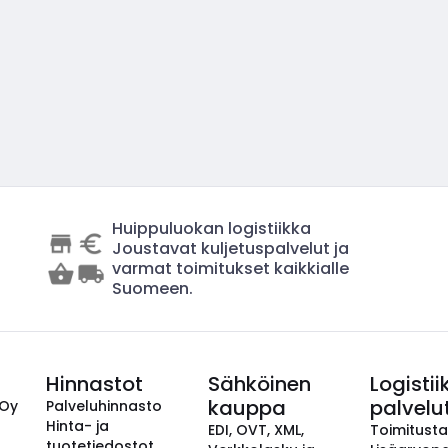
Huippuluokan logistiikka
Joustavat kuljetuspalvelut ja
varmat toimitukset kaikkialle
Suomeen.
Hinnastot
Sähköinen
Logistii
kauppa
palvelu
 Oy
Palveluhinnasto
Hinta- ja
EDI, OVT, XML,
Toimitust
tuotetiedostot