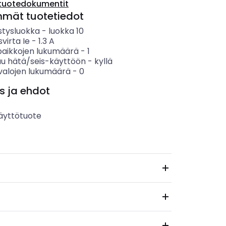
tuotedokumentit
mmät tuotetiedot
stysluokka
-
luokka 10
svirta Ie
-
1.3
A
paikkojen lukumäärä
-
1
uu hätä/seis-käyttöön
-
kyllä
valojen lukumäärä
-
0
s ja ehdot
äyttötuote