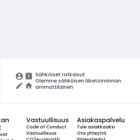
Sähköiset ratkaisut
Olemme sähköisen liiketoiminnan
ammattilainen
kan
Vastuullisuus
Asiakaspalvelu
t
Code of Conduct
Tule asiakkaaksi
Vastuullisuus
Ota yhteyttä
avat
CO2e-raportti
Yhteystiedot