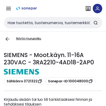
Siirry
Siirry
navigointiin
sisältöön
Haku
Näytä murupolku
SIEMENS - Moot.käyn. 11-16A
230VAC - 3RA2210-4AD18-2AP0
Kopioi
Kopioi
Sähkönro 3721322
Sonepar-ID 100048000
Kirjaudu sisään tai luo tili tarkistaaksesi hinnan ja
tehdäksesi tilauksen