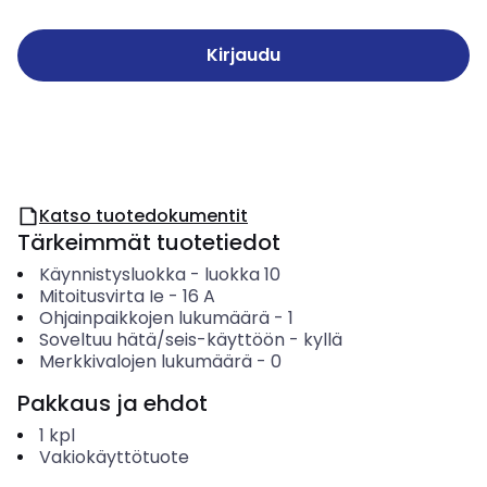
Kirjaudu
Katso tuotedokumentit
Tärkeimmät tuotetiedot
Käynnistysluokka
-
luokka 10
Mitoitusvirta Ie
-
16
A
Ohjainpaikkojen lukumäärä
-
1
Soveltuu hätä/seis-käyttöön
-
kyllä
Merkkivalojen lukumäärä
-
0
Pakkaus ja ehdot
1
kpl
Vakiokäyttötuote