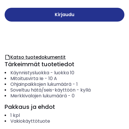
Kirjaudu
Katso tuotedokumentit
Tärkeimmät tuotetiedot
Käynnistysluokka
-
luokka 10
Mitoitusvirta Ie
-
10
A
Ohjainpaikkojen lukumäärä
-
1
Soveltuu hätä/seis-käyttöön
-
kyllä
Merkkivalojen lukumäärä
-
0
Pakkaus ja ehdot
1
kpl
Vakiokäyttötuote