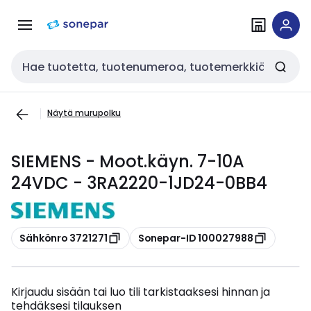
Siirry
Siirry
navigointiin
sisältöön
Haku
Näytä murupolku
SIEMENS - Moot.käyn. 7-10A
24VDC - 3RA2220-1JD24-0BB4
Kopioi
Kopioi
Sähkönro 3721271
Sonepar-ID 100027988
Kirjaudu sisään tai luo tili tarkistaaksesi hinnan ja
tehdäksesi tilauksen