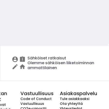
Sähköiset ratkaisut
Olemme sähköisen liiketoiminnan
ammattilainen
kan
Vastuullisuus
Asiakaspalvelu
t
Code of Conduct
Tule asiakkaaksi
Vastuullisuus
Ota yhteyttä
avat
CO2e-raportti
Yhteystiedot