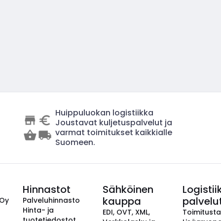
Huippuluokan logistiikka
Joustavat kuljetuspalvelut ja
varmat toimitukset kaikkialle
Suomeen.
Hinnastot
Sähköinen
Logistii
kauppa
palvelu
 Oy
Palveluhinnasto
Hinta- ja
EDI, OVT, XML,
Toimitust
tuotetiedostot