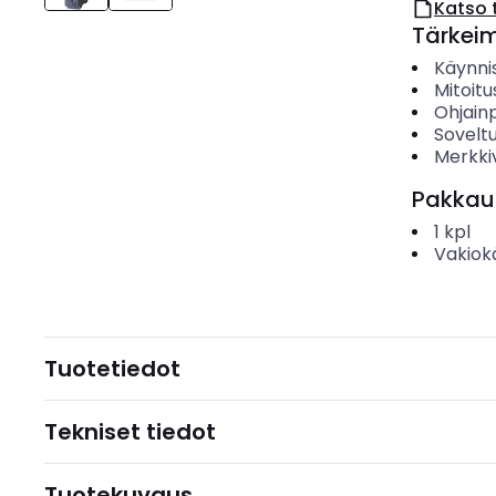
Katso 
Tärkei
Käynni
Mitoitu
Ohjain
Sovelt
Merkki
Pakkau
1
kpl
Vakiok
Tuotetiedot
Tekniset tiedot
Tuotekuvaus