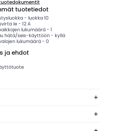
tuotedokumentit
mmät tuotetiedot
stysluokka
-
luokka 10
svirta Ie
-
12
A
paikkojen lukumäärä
-
1
uu hätä/seis-käyttöön
-
kyllä
valojen lukumäärä
-
0
s ja ehdot
äyttötuote