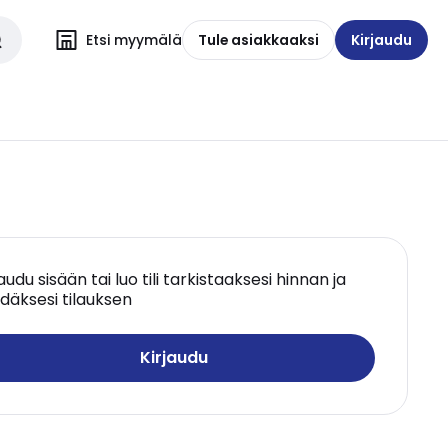
Etsi myymälä
Tule asiakkaaksi
Kirjaudu
jaudu sisään tai luo tili tarkistaaksesi hinnan ja
däksesi tilauksen
Kirjaudu