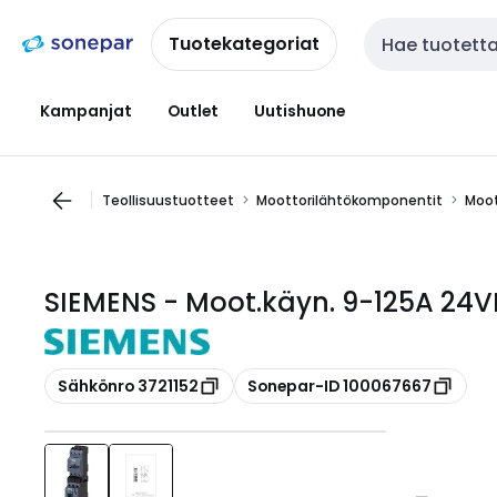
Siirry
Siirry
navigointiin
sisältöön
Tuotekategoriat
Haku
Kampanjat
Outlet
Uutishuone
Teollisuustuotteet
Moottorilähtökomponentit
Moot
SIEMENS - Moot.käyn. 9-125A 24
Kopioi
Kopioi
Sähkönro 3721152
Sonepar-ID 100067667