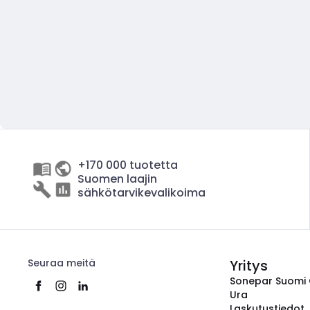
+170 000 tuotetta
Suomen laajin
sähkötarvikevalikoima
Seuraa meitä
Yritys
Sonepar Suomi
Ura
Laskutustiedot