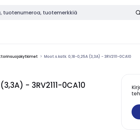
torinsuojakytkimet
Moot.s.katk. 0,18-0,25A (3,3A) - 3RV2111-0CA10
 (3,3A) - 3RV2111-0CA10
Kir
teh