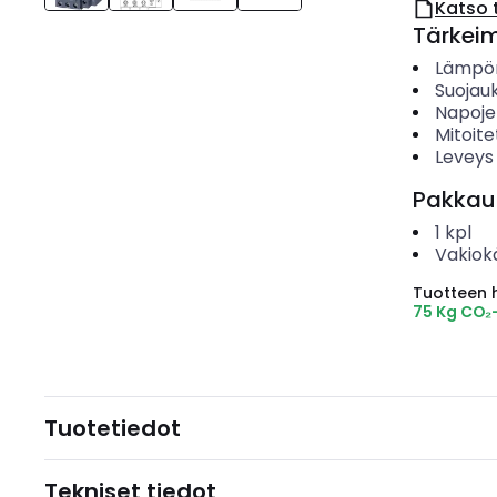
Katso 
Tärkei
Lämpör
Suojau
Napoje
Mitoite
Leveys
Pakkau
1
kpl
Vakiok
Tuotteen hi
75 Kg CO₂
Tuotetiedot
Tekniset tiedot