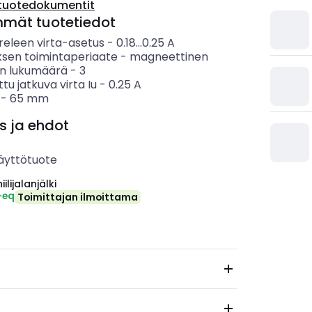
tuotedokumentit
mmät tuotetiedot
eleen virta-asetus
-
0.18...0.25
A
ksen toimintaperiaate
-
magneettinen
n lukumäärä
-
3
ttu jatkuva virta Iu
-
0.25
A
-
65
mm
s ja ehdot
äyttötuote
ilijalanjälki
-eq
Toimittajan ilmoittama