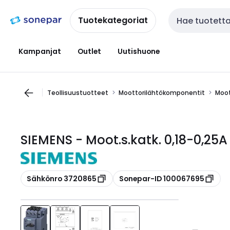
Siirry
Siirry
navigointiin
sisältöön
Tuotekategoriat
Haku
Kampanjat
Outlet
Uutishuone
Teollisuustuotteet
Moottorilähtökomponentit
Moot
SIEMENS - Moot.s.katk. 0,18-0,25A
Kopioi
Kopioi
Sähkönro 3720865
Sonepar-ID 100067695