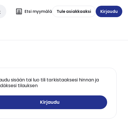
Etsi myymälä
Tule asiakkaaksi
Kirjaudu
jaudu sisään tai luo tili tarkistaaksesi hinnan ja
däksesi tilauksen
Kirjaudu