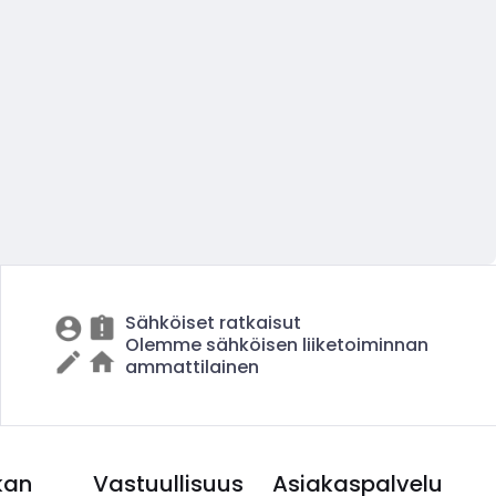
Sähköiset ratkaisut
Olemme sähköisen liiketoiminnan
ammattilainen
kan
Vastuullisuus
Asiakaspalvelu