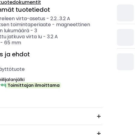
tuotedokumentit
mmät tuotetiedot
eleen virta-asetus
-
2.2...3.2
A
ksen toimintaperiaate
-
magneettinen
n lukumäärä
-
3
ttu jatkuva virta Iu
-
3.2
A
-
65
mm
s ja ehdot
äyttötuote
ilijalanjälki
-eq
Toimittajan ilmoittama