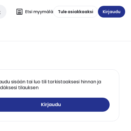
Etsi myymälä
Tule asiakkaaksi
Kirjaudu
jaudu sisään tai luo tili tarkistaaksesi hinnan ja
däksesi tilauksen
Kirjaudu