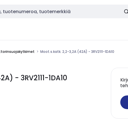
torinsuojakytkimet
Moot.s.katk. 2,2-3,2A (42A) - 3RV2111-1DA10
42A) - 3RV2111-1DA10
Kir
teh