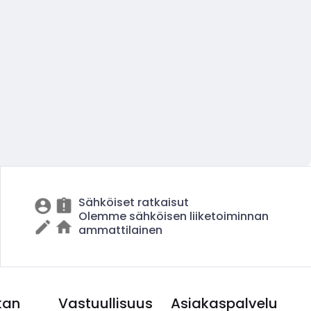
Sähköiset ratkaisut
Olemme sähköisen liiketoiminnan
ammattilainen
kan
Vastuullisuus
Asiakaspalvelu