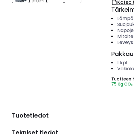
Katso 
Tärkei
Lämpör
Suojau
Napoje
Mitoite
Leveys
Pakkau
1
kpl
Vakiok
Tuotteen hi
75 Kg CO₂
Tuotetiedot
Tekniset tiedot