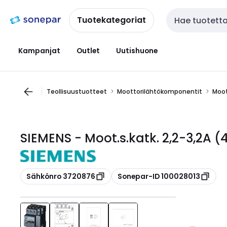
Siirry
Siirry
navigointiin
sisältöön
Tuotekategoriat
Haku
Kampanjat
Outlet
Uutishuone
Teollisuustuotteet
Moottorilähtökomponentit
Moot
SIEMENS - Moot.s.katk. 2,2-3,2A (
Kopioi
Kopioi
Sähkönro 3720876
Sonepar-ID 100028013