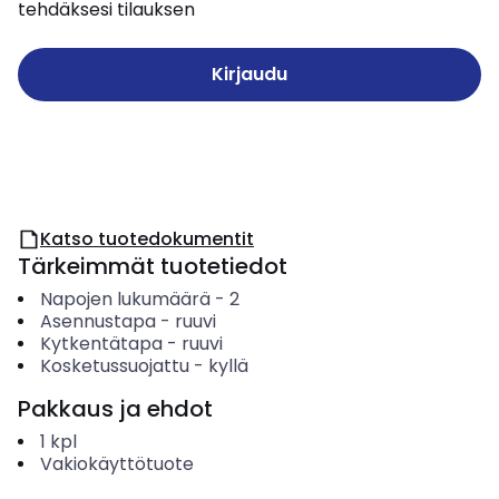
tehdäksesi tilauksen
Kirjaudu
Katso tuotedokumentit
Tärkeimmät tuotetiedot
Napojen lukumäärä
-
2
Asennustapa
-
ruuvi
Kytkentätapa
-
ruuvi
Kosketussuojattu
-
kyllä
Pakkaus ja ehdot
1
kpl
Vakiokäyttötuote