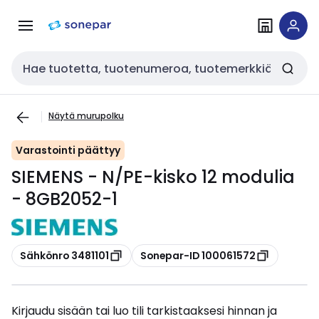
Siirry
Siirry
navigointiin
sisältöön
Haku
Näytä murupolku
Varastointi päättyy
SIEMENS - N/PE-kisko 12 modulia
- 8GB2052-1
Kopioi
Kopioi
Sähkönro 3481101
Sonepar-ID 100061572
Kirjaudu sisään tai luo tili tarkistaaksesi hinnan ja