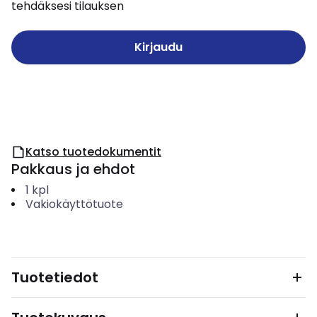
tehdäksesi tilauksen
Kirjaudu
Katso tuotedokumentit
Pakkaus ja ehdot
1
kpl
Vakiokäyttötuote
Tuotetiedot