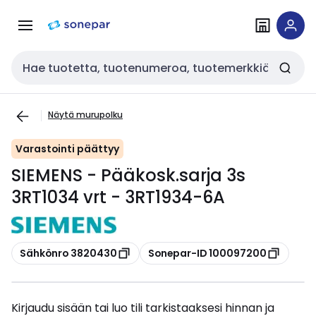
Siirry
Siirry
navigointiin
sisältöön
Haku
Näytä murupolku
Varastointi päättyy
SIEMENS - Pääkosk.sarja 3s
3RT1034 vrt - 3RT1934-6A
Kopioi
Kopioi
Sähkönro 3820430
Sonepar-ID 100097200
Kirjaudu sisään tai luo tili tarkistaaksesi hinnan ja