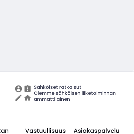
Sähköiset ratkaisut
Olemme sähköisen liiketoiminnan
ammattilainen
kan
Vastuullisuus
Asiakaspalvelu