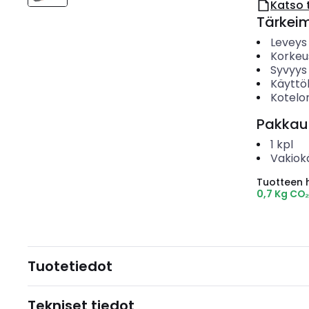
Katso 
Tärkei
Leveys
Korkeu
Syvyys
Käyttö
Kotelo
Pakkau
1
kpl
Vakiok
Tuotteen hi
0,7 Kg CO
Tuotetiedot
Tekniset tiedot