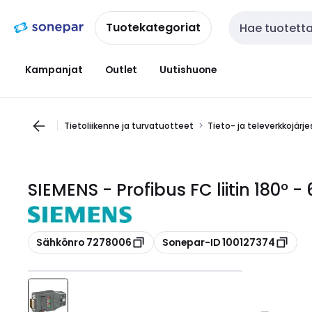
Siirry
Siirry
navigointiin
sisältöön
Tuotekategoriat
Haku
Kampanjat
Outlet
Uutishuone
Tietoliikenne ja turvatuotteet
Tieto- ja televerkkojärj
SIEMENS - Profibus FC liitin 180º 
Kopioi
Kopioi
Sähkönro 7278006
Sonepar-ID 100127374