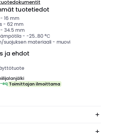
tuotedokumentit
mmät tuotetiedot
-
16
mm
s
-
62
mm
-
34.5
mm
lämpötila
-
-25...80
°C
n/suojuksen materiaali
-
muovi
s ja ehdot
äyttötuote
ilijalanjälki
₂-eq
Toimittajan ilmoittama