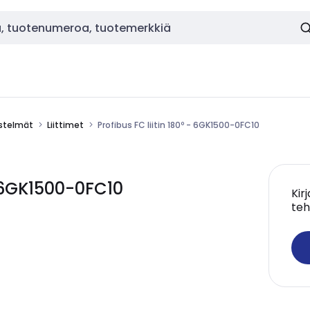
estelmät
Liittimet
Profibus FC liitin 180º - 6GK1500-0FC10
- 6GK1500-0FC10
Kir
teh