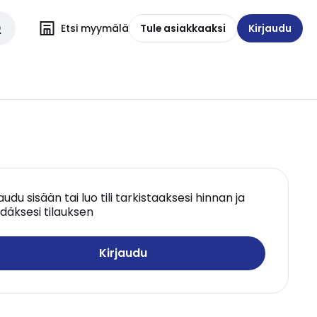
Etsi myymälä
Tule asiakkaaksi
Kirjaudu
jaudu sisään tai luo tili tarkistaaksesi hinnan ja
däksesi tilauksen
Kirjaudu