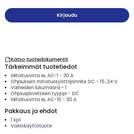
Kirjaudu
Katso tuotedokumentit
Tärkeimmät tuotetiedot
Mitoitusvirta Ie, AC-1
-
30
A
Ohjauksen mitoitussyöttöjännite DC
-
15...24
V
Vaiheiden lukumäärä
-
1
Ohjausjännitteen tyyppi
-
DC
Mitoitusvirta Ie, AC-51
-
30
A
Pakkaus ja ehdot
1
kpl
Vakiokäyttötuote