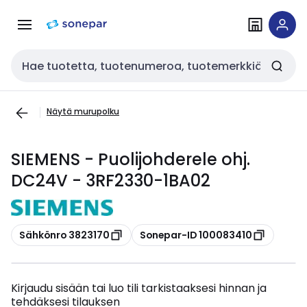
Siirry
Siirry
navigointiin
sisältöön
Haku
Näytä murupolku
SIEMENS - Puolijohderele ohj.
DC24V - 3RF2330-1BA02
Kopioi
Kopioi
Sähkönro 3823170
Sonepar-ID 100083410
Kirjaudu sisään tai luo tili tarkistaaksesi hinnan ja
tehdäksesi tilauksen