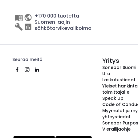
+170 000 tuotetta
Suomen laajin
sähkötarvikevalikoima
Seuraa meitä
Yritys
Sonepar Suomi
Ura
Laskutustiedot
Yleiset hankint
toimittajalle
Speak Up
Code of Condu
Myymälät ja my
yhteystiedot
Sonepar Purpo
Vierailijaohje