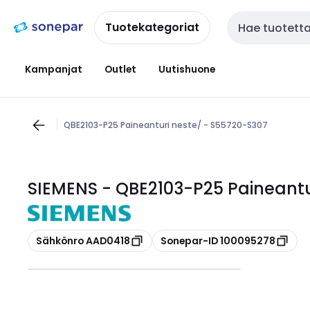
Siirry
Siirry
navigointiin
sisältöön
Tuotekategoriat
Haku
Kampanjat
Outlet
Uutishuone
QBE2103-P25 Paineanturi neste/ - S55720-S307
SIEMENS - QBE2103-P25 Paineantu
Kopioi
Kopioi
Sähkönro AAD0418
Sonepar-ID 100095278