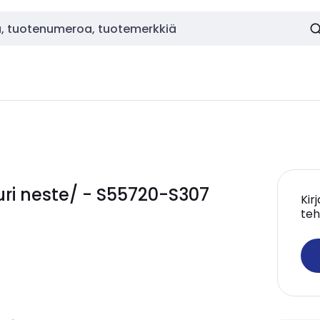
ri neste/ - S55720-S307
Kir
teh