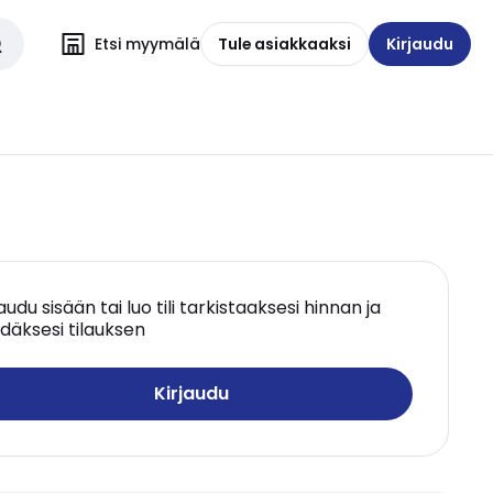
Etsi myymälä
Tule asiakkaaksi
Kirjaudu
jaudu sisään tai luo tili tarkistaaksesi hinnan ja
däksesi tilauksen
Kirjaudu