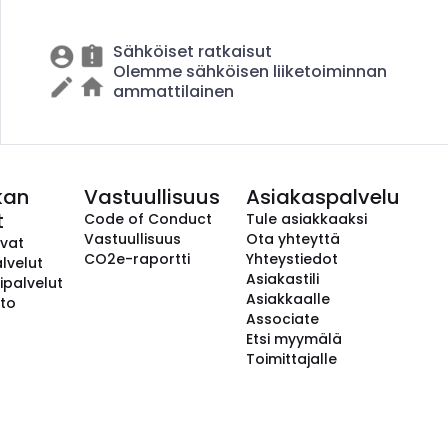
Sähköiset ratkaisut
Olemme sähköisen liiketoiminnan
ammattilainen
kan
Vastuullisuus
Asiakaspalvelu
t
Code of Conduct
Tule asiakkaaksi
Vastuullisuus
Ota yhteyttä
avat
CO2e-raportti
Yhteystiedot
lvelut
Asiakastili
ipalvelut
Asiakkaalle
to
Associate
Etsi myymälä
Toimittajalle