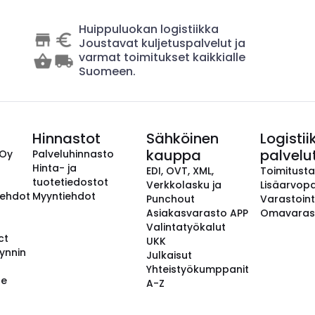
Huippuluokan logistiikka
Joustavat kuljetuspalvelut ja
varmat toimitukset kaikkialle
Suomeen.
Hinnastot
Sähköinen
Logistii
kauppa
palvelu
 Oy
Palveluhinnasto
Hinta- ja
EDI, OVT, XML,
Toimitust
tuotetiedostot
Verkkolasku ja
Lisäarvopa
aehdot
Myyntiehdot
Punchout
Varastoint
Asiakasvarasto APP
Omavaras
Valintatyökalut
ct
UKK
ynnin
Julkaisut
Yhteistyökumppanit
se
A-Z