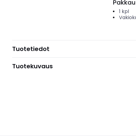
Pakkau
1
kpl
Vakiok
Tuotetiedot
Tuotekuvaus