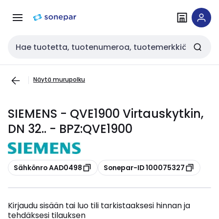
Siirry
Siirry
navigointiin
sisältöön
Haku
Näytä murupolku
SIEMENS - QVE1900 Virtauskytkin,
DN 32.. - BPZ:QVE1900
Kopioi
Kopioi
Sähkönro AAD0498
Sonepar-ID 100075327
Kirjaudu sisään tai luo tili tarkistaaksesi hinnan ja
tehdäksesi tilauksen