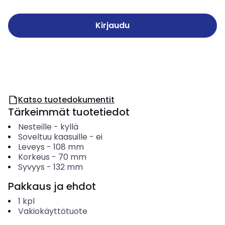
Kirjaudu
Katso tuotedokumentit
Tärkeimmät tuotetiedot
Nesteille
-
kyllä
Soveltuu kaasuille
-
ei
Leveys
-
108
mm
Korkeus
-
70
mm
Syvyys
-
132
mm
Pakkaus ja ehdot
1
kpl
Vakiokäyttötuote