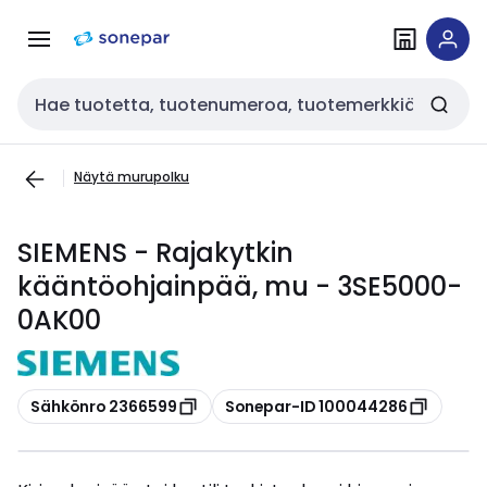
Siirry
Siirry
navigointiin
sisältöön
Haku
Näytä murupolku
SIEMENS - Rajakytkin
kääntöohjainpää, mu - 3SE5000-
0AK00
Kopioi
Kopioi
Sähkönro 2366599
Sonepar-ID 100044286