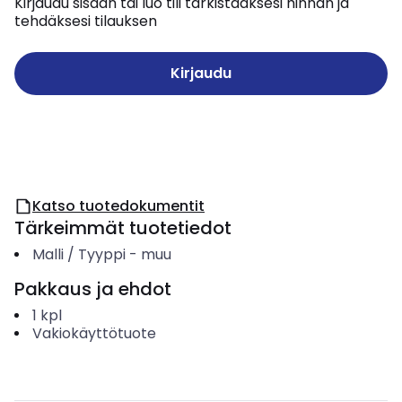
Kirjaudu sisään tai luo tili tarkistaaksesi hinnan ja
tehdäksesi tilauksen
Kirjaudu
Katso tuotedokumentit
Tärkeimmät tuotetiedot
Malli / Tyyppi
-
muu
Pakkaus ja ehdot
1
kpl
Vakiokäyttötuote