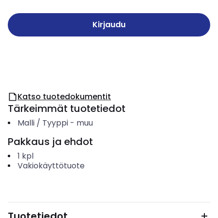
Kirjaudu
Katso tuotedokumentit
Tärkeimmät tuotetiedot
Malli / Tyyppi
-
muu
Pakkaus ja ehdot
1
kpl
Vakiokäyttötuote
Tuotetiedot