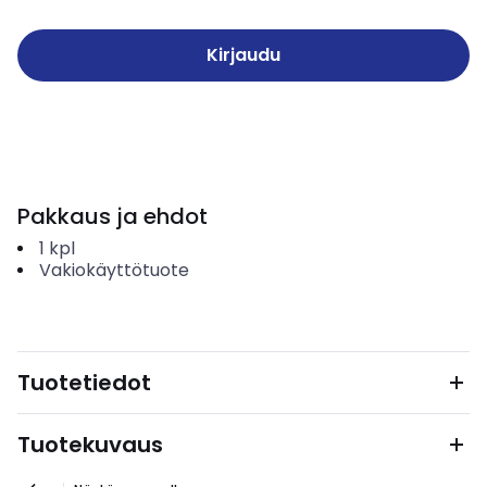
Kirjaudu
Pakkaus ja ehdot
1
kpl
Vakiokäyttötuote
Tuotetiedot
Tuotekuvaus