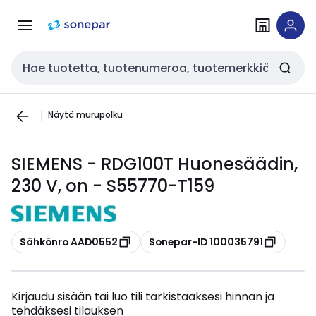
Siirry
Siirry
navigointiin
sisältöön
Haku
Näytä murupolku
SIEMENS - RDG100T Huonesäädin,
230 V, on - S55770-T159
Kopioi
Kopioi
Sähkönro AAD0552
Sonepar-ID 100035791
Kirjaudu sisään tai luo tili tarkistaaksesi hinnan ja
tehdäksesi tilauksen