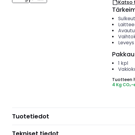
Katso 
Tärkei
Sulkeu
Laitte
Avautu
Vaihto
Leveys
Pakkau
1
kpl
Vakiok
Tuotteen hi
4 Kg CO₂-
Tuotetiedot
Tekniset tiedot