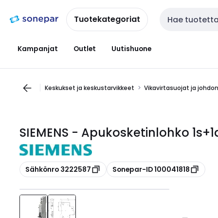
Siirry
Siirry
navigointiin
sisältöön
Tuotekategoriat
Haku
Kampanjat
Outlet
Uutishuone
Keskukset ja keskustarvikkeet
Vikavirtasuojat ja johdo
SIEMENS - Apukosketinlohko 1s+1
Kopioi
Kopioi
Sähkönro 3222587
Sonepar-ID 100041818