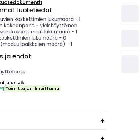
tuotedokumentit
mmät tuotetiedot
tuvien koskettimien lukumäärä
-
1
en kokoonpano
-
yleiskäyttöinen
vien koskettimien lukumäärä
-
1
koskettimien lukumäärä
-
0
 (moduulipaikkojen määrä)
-
1
s ja ehdot
äyttötuote
ilijalanjälki
eq
Toimittajan ilmoittama