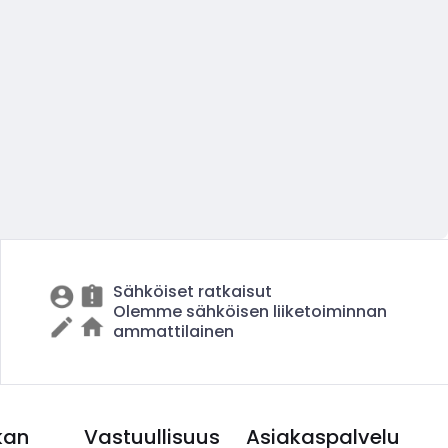
Sähköiset ratkaisut
Olemme sähköisen liiketoiminnan
ammattilainen
kan
Vastuullisuus
Asiakaspalvelu