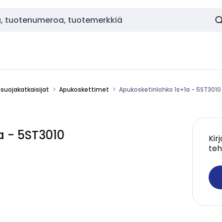
nsuojakatkaisijat
Apukoskettimet
Apukosketinlohko 1s+1a - 5ST3010
a - 5ST3010
Kir
teh