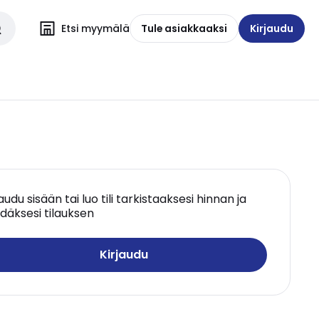
Etsi myymälä
Tule asiakkaaksi
Kirjaudu
jaudu sisään tai luo tili tarkistaaksesi hinnan ja
däksesi tilauksen
Kirjaudu