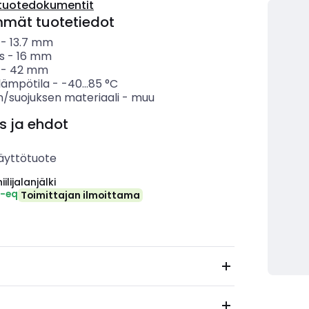
tuotedokumentit
mmät tuotetiedot
-
13.7
mm
s
-
16
mm
-
42
mm
lämpötila
-
-40...85
°C
n/suojuksen materiaali
-
muu
s ja ehdot
äyttötuote
ilijalanjälki
₂-eq
Toimittajan ilmoittama