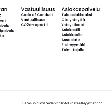
kan
Vastuullisuus
Asiakaspalvelu
t
Code of Conduct
Tule asiakkaaksi
Vastuullisuus
Ota yhteyttä
avat
CO2e-raportti
Yhteystiedot
lvelut
Asiakastili
ipalvelut
Asiakkaalle
to
Associate
Etsi myymälä
Toimittajalle
Tietosuoja
Evästeiden hallinta
Evästeet
Myyntiehdot