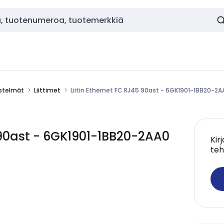
estelmät
Liittimet
Liitin Ethernet FC RJ45 90ast - 6GK1901-1BB20-2A
5 90ast - 6GK1901-1BB20-2AA0
Kir
teh