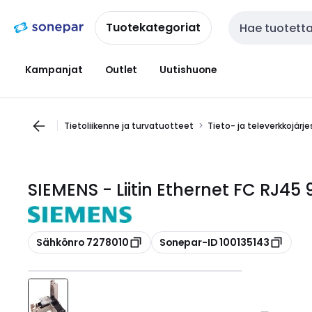
Siirry
Siirry
navigointiin
sisältöön
Tuotekategoriat
Haku
Kampanjat
Outlet
Uutishuone
Tietoliikenne ja turvatuotteet
Tieto- ja televerkkojärj
SIEMENS - Liitin Ethernet FC RJ4
Kopioi
Kopioi
Sähkönro 7278010
Sonepar-ID 100135143