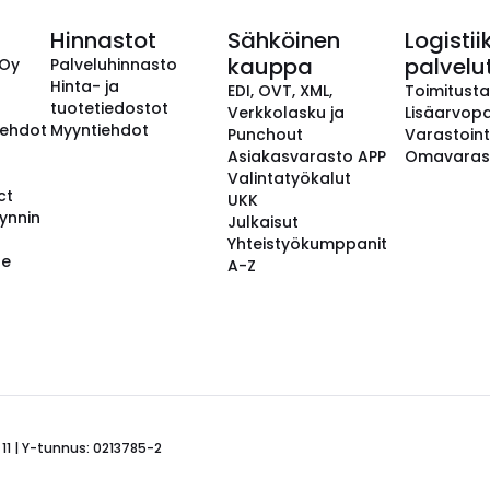
Hinnastot
Sähköinen
Logistii
kauppa
palvelu
 Oy
Palveluhinnasto
Hinta- ja
EDI, OVT, XML,
Toimitust
tuotetiedostot
Verkkolasku ja
Lisäarvopa
aehdot
Myyntiehdot
Punchout
Varastoint
Asiakasvarasto APP
Omavaras
Valintatyökalut
ct
UKK
ynnin
Julkaisut
Yhteistyökumppanit
se
A-Z
 11 | Y-tunnus: 0213785-2