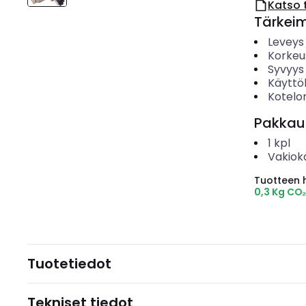
Katso 
Tärkei
Leveys
Korkeu
Syvyys
Käyttö
Kotelo
Pakkau
1
kpl
Vakiok
Tuotteen hi
0,3 Kg CO
Tuotetiedot
Tekniset tiedot