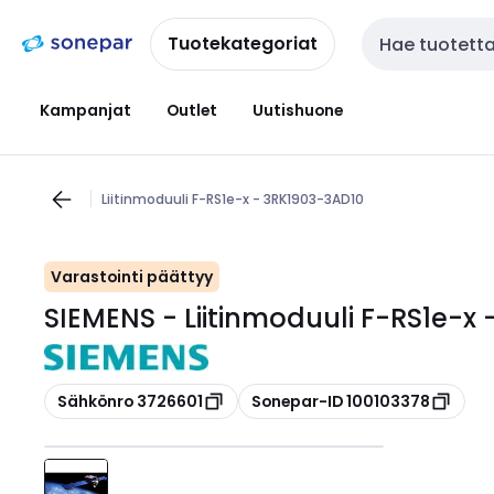
Siirry
Siirry
navigointiin
sisältöön
Tuotekategoriat
Haku
Kampanjat
Outlet
Uutishuone
Liitinmoduuli F-RS1e-x - 3RK1903-3AD10
Varastointi päättyy
SIEMENS - Liitinmoduuli F-RS1e-x
Kopioi
Kopioi
Sähkönro 3726601
Sonepar-ID 100103378