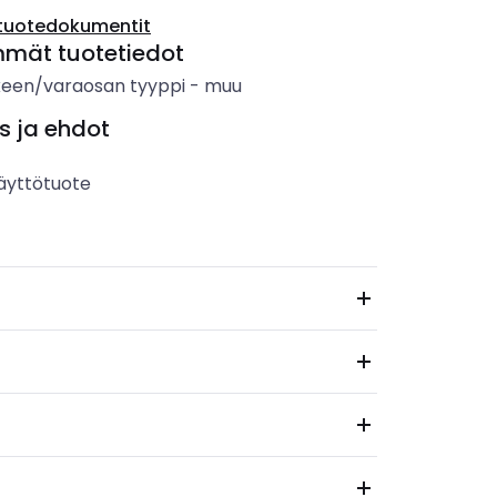
tuotedokumentit
mmät tuotetiedot
keen/varaosan tyyppi
-
muu
s ja ehdot
äyttötuote