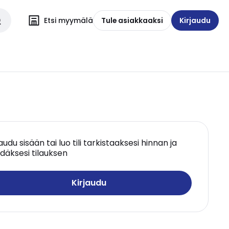
Etsi myymälä
Tule asiakkaaksi
Kirjaudu
jaudu sisään tai luo tili tarkistaaksesi hinnan ja
däksesi tilauksen
Kirjaudu