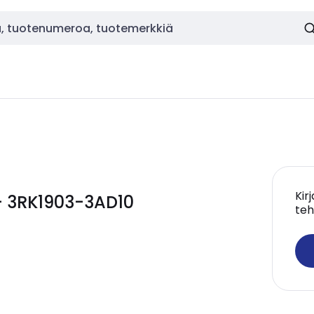
Kir
 - 3RK1903-3AD10
teh