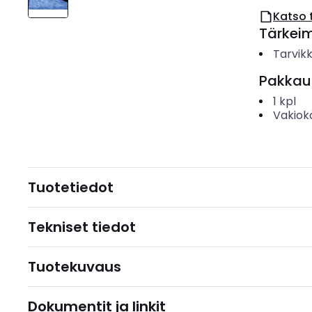
Katso 
Tärkei
Tarvik
Pakkau
1
kpl
Vakiok
Tuotetiedot
Tekniset tiedot
Tuotekuvaus
Dokumentit ja linkit