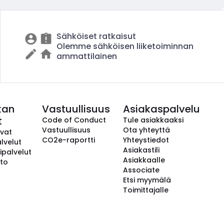
Sähköiset ratkaisut
Olemme sähköisen liiketoiminnan
ammattilainen
kan
Vastuullisuus
Asiakaspalvelu
t
Code of Conduct
Tule asiakkaaksi
Vastuullisuus
Ota yhteyttä
avat
CO2e-raportti
Yhteystiedot
lvelut
Asiakastili
ipalvelut
Asiakkaalle
to
Associate
Etsi myymälä
Toimittajalle