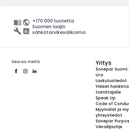
+170 000 tuotetta
Suomen laajin
sähkötarvikevalikoima
Seuraa meitä
Yritys
Sonepar Suomi
Ura
Laskutustiedot
Yleiset hankint
toimittajalle
Speak Up
Code of Condu
Myymälät ja my
yhteystiedot
Sonepar Purpo
Vierailijaohje