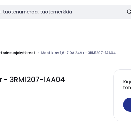
torinsuojakytkimet
Moot.k. sv 1,6-7,0A 24V r - 3RM1207-1AA04
 r - 3RM1207-1AA04
Kir
teh