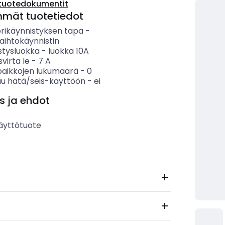
tuotedokumentit
mmät tuotetiedot
rikäynnistyksen tapa
-
ihtokäynnistin
stysluokka
-
luokka 10A
svirta Ie
-
7
A
paikkojen lukumäärä
-
0
uu hätä/seis-käyttöön
-
ei
s ja ehdot
äyttötuote