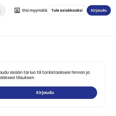
Etsi myymälä
Tule asiakkaaksi
Kirjaudu
jaudu sisään tai luo tili tarkistaaksesi hinnan ja
däksesi tilauksen
Kirjaudu