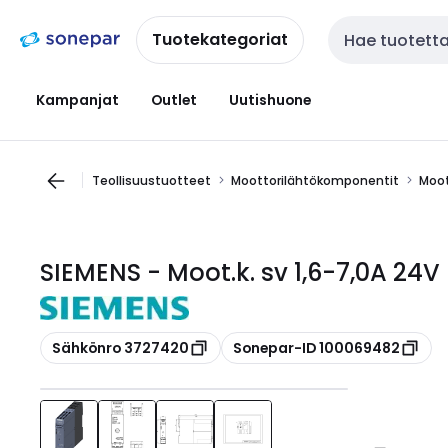
Siirry
Siirry
navigointiin
sisältöön
Tuotekategoriat
Haku
Kampanjat
Outlet
Uutishuone
Teollisuustuotteet
Moottorilähtökomponentit
Moot
SIEMENS - Moot.k. sv 1,6-7,0A 24V
Kopioi
Kopioi
Sähkönro 3727420
Sonepar-ID 100069482