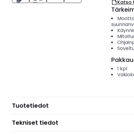
Katso 
Tärkei
Mootto
suunnanva
Käynni
Mitoitu
Ohjain
Sovelt
Pakkau
1
kpl
Vakiok
Tuotetiedot
Tekniset tiedot