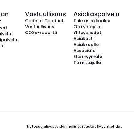
kan
Vastuullisuus
Asiakaspalvelu
t
Code of Conduct
Tule asiakkaaksi
Vastuullisuus
Ota yhteyttä
avat
CO2e-raportti
Yhteystiedot
lvelut
Asiakastili
ipalvelut
Asiakkaalle
to
Associate
Etsi myymälä
Toimittajalle
Tietosuoja
Evästeiden hallinta
Evästeet
Myyntiehdot