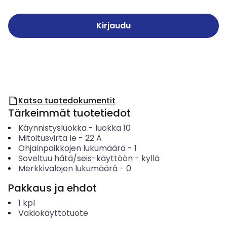
Kirjaudu
Katso tuotedokumentit
Tärkeimmät tuotetiedot
Käynnistysluokka
-
luokka 10
Mitoitusvirta Ie
-
22
A
Ohjainpaikkojen lukumäärä
-
1
Soveltuu hätä/seis-käyttöön
-
kyllä
Merkkivalojen lukumäärä
-
0
Pakkaus ja ehdot
1
kpl
Vakiokäyttötuote