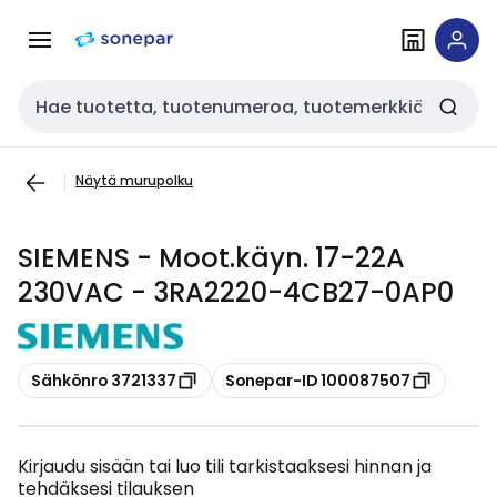
Siirry
Siirry
navigointiin
sisältöön
Haku
Näytä murupolku
SIEMENS - Moot.käyn. 17-22A
230VAC - 3RA2220-4CB27-0AP0
Kopioi
Kopioi
Sähkönro 3721337
Sonepar-ID 100087507
Kirjaudu sisään tai luo tili tarkistaaksesi hinnan ja
tehdäksesi tilauksen