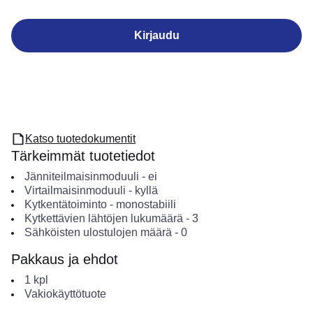
Kirjaudu
Katso tuotedokumentit
Tärkeimmät tuotetiedot
Jänniteilmaisinmoduuli
-
ei
Virtailmaisinmoduuli
-
kyllä
Kytkentätoiminto
-
monostabiili
Kytkettävien lähtöjen lukumäärä
-
3
Sähköisten ulostulojen määrä
-
0
Pakkaus ja ehdot
1
kpl
Vakiokäyttötuote