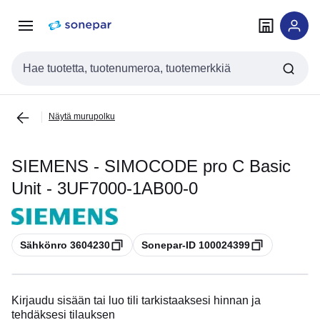
Siirry
Siirry
navigointiin
sisältöön
Haku
Näytä murupolku
SIEMENS - SIMOCODE pro C Basic
Unit - 3UF7000-1AB00-0
Kopioi
Kopioi
Sähkönro 3604230
Sonepar-ID 100024399
Kirjaudu sisään tai luo tili tarkistaaksesi hinnan ja
tehdäksesi tilauksen