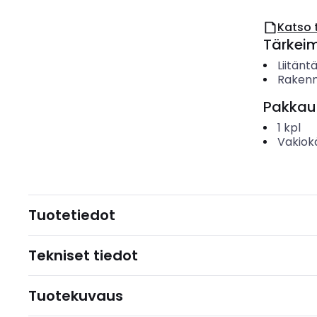
Katso 
Tärkei
Liitänt
Raken
Pakkau
1
kpl
Vakiok
Tuotetiedot
Tekniset tiedot
Tuotekuvaus