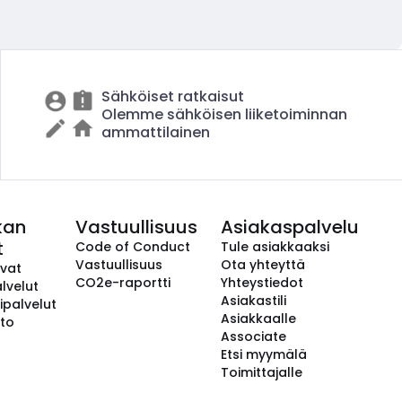
Sähköiset ratkaisut
Olemme sähköisen liiketoiminnan
ammattilainen
kan
Vastuullisuus
Asiakaspalvelu
t
Code of Conduct
Tule asiakkaaksi
Vastuullisuus
Ota yhteyttä
avat
CO2e-raportti
Yhteystiedot
lvelut
Asiakastili
ipalvelut
Asiakkaalle
to
Associate
Etsi myymälä
Toimittajalle