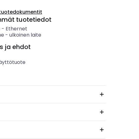
tuotedokumentit
mmät tuotetiedot
ä
-
Ethernet
ne
-
ulkoinen laite
s ja ehdot
äyttötuote