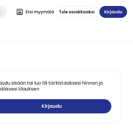
Etsi myymälä
Tule asiakkaaksi
Kirjaudu
jaudu sisään tai luo tili tarkistaaksesi hinnan ja
däksesi tilauksen
Kirjaudu