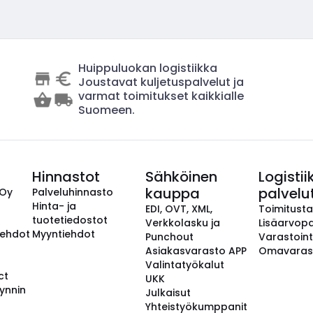
Huippuluokan logistiikka
Joustavat kuljetuspalvelut ja
varmat toimitukset kaikkialle
Suomeen.
Hinnastot
Sähköinen
Logistii
kauppa
palvelu
 Oy
Palveluhinnasto
Hinta- ja
EDI, OVT, XML,
Toimitust
tuotetiedostot
Verkkolasku ja
Lisäarvopa
aehdot
Myyntiehdot
Punchout
Varastoint
Asiakasvarasto APP
Omavaras
Valintatyökalut
ct
UKK
ynnin
Julkaisut
Yhteistyökumppanit