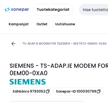
Siirry
Siirry
navigointiin
sisältöön
Tuotekategoriat
Haku
Kampanjat
Outlet
Uutishuone
TS-ADAP.IE MODEM FOR TELESERVI - 6ES7972-0EM00-0XA0
SIEMENS - TS-ADAP.IE MODEM FOR
0EM00-0XA0
Kopioi
Kopioi
Sähkönro 9793052
Sonepar-ID 100030799