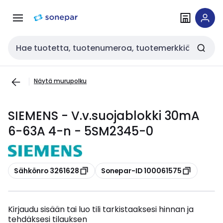
Siirry
Siirry
navigointiin
sisältöön
Haku
Näytä murupolku
SIEMENS - V.v.suojablokki 30mA
6-63A 4-n - 5SM2345-0
Kopioi
Kopioi
Sähkönro 3261628
Sonepar-ID 100061575
Kirjaudu sisään tai luo tili tarkistaaksesi hinnan ja
tehdäksesi tilauksen