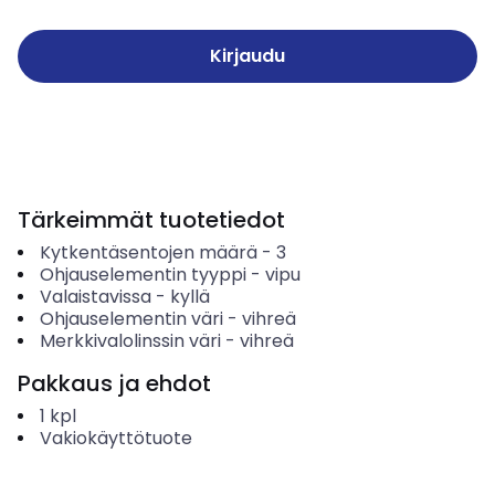
Kirjaudu
Tärkeimmät tuotetiedot
Kytkentäsentojen määrä
-
3
Ohjauselementin tyyppi
-
vipu
Valaistavissa
-
kyllä
Ohjauselementin väri
-
vihreä
Merkkivalolinssin väri
-
vihreä
Pakkaus ja ehdot
1
kpl
Vakiokäyttötuote