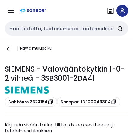
Siirry
Siirry
navigointiin
sisältöön
Haku
Näytä murupolku
SIEMENS - Valovääntökytkin 1-0-
2 vihreä - 3SB3001-2DA41
Kopioi
Kopioi
Sähkönro 2323154
Sonepar-ID 100043304
Kirjaudu sisään tai luo tili tarkistaaksesi hinnan ja
tehdäksesi tilauksen