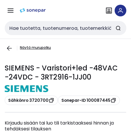
Siirry
Siirry
navigointiin
sisältöön
Haku
Näytä murupolku
SIEMENS - Varistori+led -48VAC
-24VDC - 3RT2916-1JJ00
Kopioi
Kopioi
Sähkönro 3720700
Sonepar-ID 100087445
Kirjaudu sisään tai luo tili tarkistaaksesi hinnan ja
tehdäksesi tilauksen