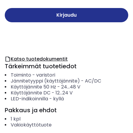
Kirjaudu
Katso tuotedokumentit
Tärkeimmät tuotetiedot
Toiminto
-
varistori
Jännitetyyppi (käyttöjännite)
-
AC/DC
Käyttöjännite 50 Hz
-
24...48
V
Käyttöjännite DC
-
12...24
V
LED-indikoinnilla
-
kyllä
Pakkaus ja ehdot
1
kpl
Vakiokäyttötuote