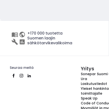
+170 000 tuotetta
Suomen laajin
sähkötarvikevalikoima
Seuraa meitä
Yritys
Sonepar Suomi
Ura
Laskutustiedot
Yleiset hankint
toimittajalle
Speak Up
Code of Condu
Myymälät ja my