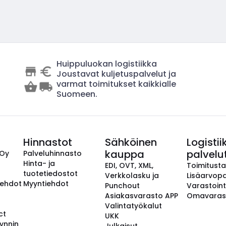
Huippuluokan logistiikka
Joustavat kuljetuspalvelut ja
varmat toimitukset kaikkialle
Suomeen.
Hinnastot
Sähköinen
Logistii
kauppa
palvelu
 Oy
Palveluhinnasto
Hinta- ja
EDI, OVT, XML,
Toimitust
tuotetiedostot
Verkkolasku ja
Lisäarvopa
aehdot
Myyntiehdot
Punchout
Varastoint
Asiakasvarasto APP
Omavaras
Valintatyökalut
ct
UKK
ynnin