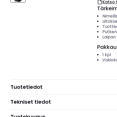
Katso 
Tärkei
Nimelli
Liitoks
Tuotte
Putken 
Laipan
Pakkau
1
kpl
Vakiok
Tuotetiedot
Tekniset tiedot
Tuotekuvaus