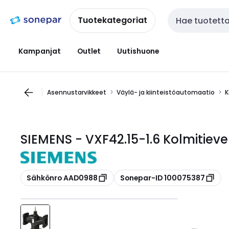
Siirry
Siirry
navigointiin
sisältöön
Tuotekategoriat
Haku
Kampanjat
Outlet
Uutishuone
Asennustarvikkeet
Väylä- ja kiinteistöautomaatio
K
SIEMENS - VXF42.15-1.6 Kolmitieven
Kopioi
Kopioi
Sähkönro AAD0988
Sonepar-ID 100075387