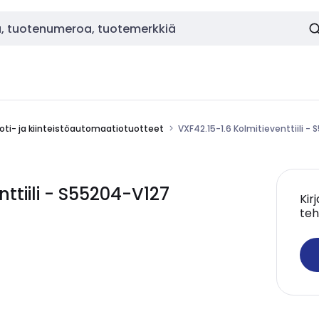
oti- ja kiinteistöautomaatiotuotteet
VXF42.15-1.6 Kolmitieventtiili -
ttiili - S55204-V127
Kir
teh