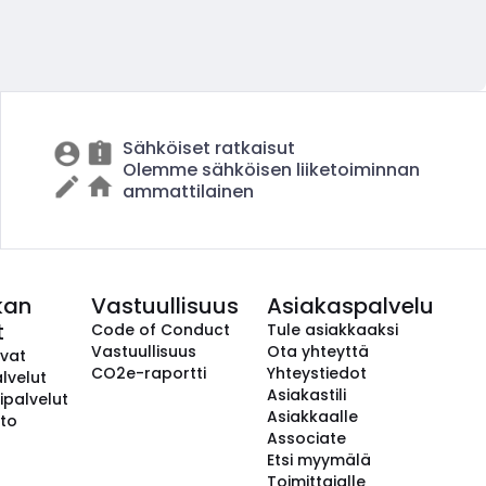
Sähköiset ratkaisut
Olemme sähköisen liiketoiminnan
ammattilainen
kan
Vastuullisuus
Asiakaspalvelu
t
Code of Conduct
Tule asiakkaaksi
Vastuullisuus
Ota yhteyttä
avat
CO2e-raportti
Yhteystiedot
lvelut
Asiakastili
ipalvelut
Asiakkaalle
to
Associate
Etsi myymälä
Toimittajalle