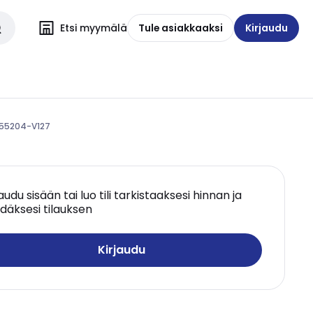
Etsi myymälä
Tule asiakkaaksi
Kirjaudu
 S55204-V127
jaudu sisään tai luo tili tarkistaaksesi hinnan ja
däksesi tilauksen
Kirjaudu