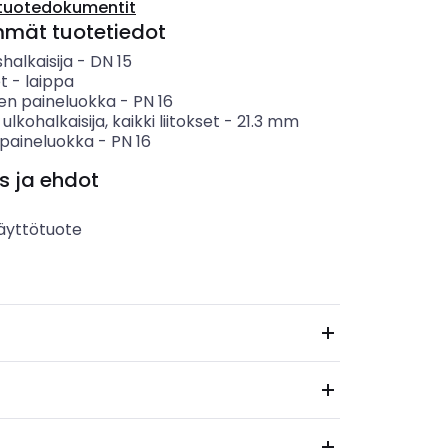
tuotedokumentit
mmät tuotetiedot
shalkaisija
-
DN 15
et
-
laippa
en paineluokka
-
PN 16
ulkohalkaisija, kaikki liitokset
-
21.3
mm
 paineluokka
-
PN 16
s ja ehdot
äyttötuote