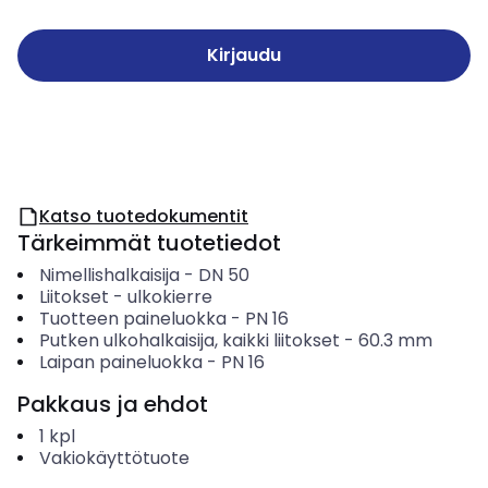
Kirjaudu
Katso tuotedokumentit
Tärkeimmät tuotetiedot
Nimellishalkaisija
-
DN 50
Liitokset
-
ulkokierre
Tuotteen paineluokka
-
PN 16
Putken ulkohalkaisija, kaikki liitokset
-
60.3
mm
Laipan paineluokka
-
PN 16
Pakkaus ja ehdot
1
kpl
Vakiokäyttötuote