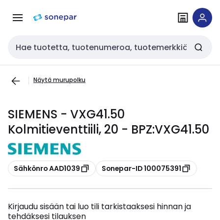
Siirry
Siirry
navigointiin
sisältöön
Haku
Näytä murupolku
SIEMENS - VXG41.50
Kolmitieventtiili, 20 - BPZ:VXG41.50
Kopioi
Kopioi
Sähkönro AAD1039
Sonepar-ID 100075391
Kirjaudu sisään tai luo tili tarkistaaksesi hinnan ja
tehdäksesi tilauksen