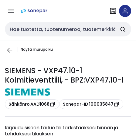
Siirry
Siirry
navigointiin
sisältöön
Haku
Näytä murupolku
SIEMENS - VXP47.10-1
Kolmitieventtiili, - BPZ:VXP47.10-1
Kopioi
Kopioi
Sähkönro AAD1068
Sonepar-ID 100035847
Kirjaudu sisään tai luo tili tarkistaaksesi hinnan ja
tehdäksesi tilauksen