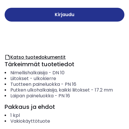
Kirjaudu
Katso tuotedokumentit
Tärkeimmät tuotetiedot
Nimellishalkaisija
-
DN 10
Liitokset
-
ulkokierre
Tuotteen paineluokka
-
PN 16
Putken ulkohalkaisija, kaikki liitokset
-
17.2
mm
Laipan paineluokka
-
PN 16
Pakkaus ja ehdot
1
kpl
Vakiokäyttötuote